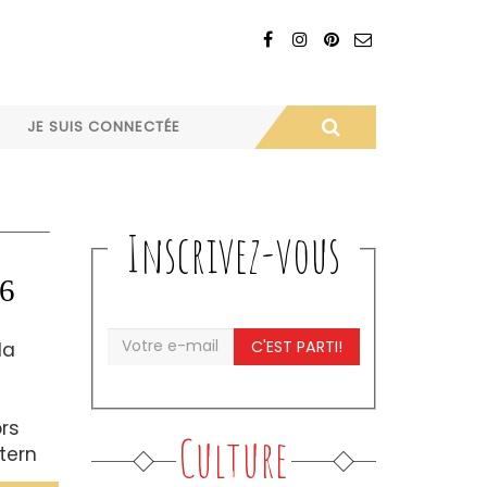
JE SUIS CONNECTÉE
Inscrivez-vous
16
C'EST PARTI!
la
rs
Culture
tern