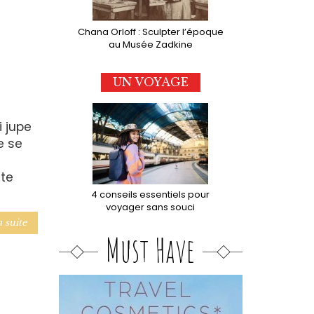
Chana Orloff : Sculpter l’époque
au Musée Zadkine
UN VOYAGE
i jupe
e se
tte
4 conseils essentiels pour
voyager sans souci
a suite
Must Have