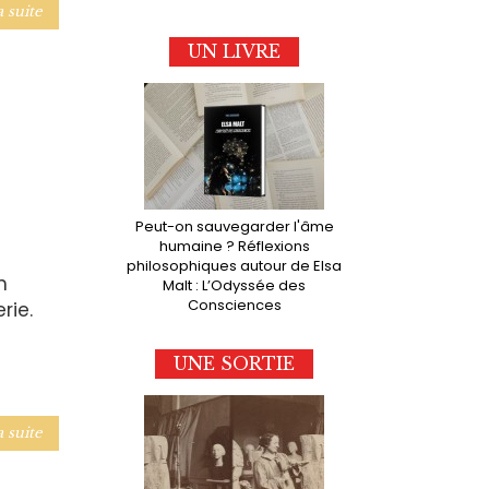
a suite
UN LIVRE
Peut-on sauvegarder l'âme
humaine ? Réflexions
philosophiques autour de Elsa
n
Malt : L’Odyssée des
Consciences
rie.
UNE SORTIE
a suite