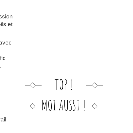
ssion
ls et
 avec
fic
.
TOP !
MOI AUSSI !
ail