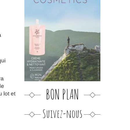
à
qui
va
de
BON PLAN
 lot et
Suivez-nous