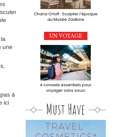
es
iscuter
Chana Orloff : Sculpter l’époque
au Musée Zadkine
ble
UN VOYAGE
 la
eu une
s,
4 conseils essentiels pour
voyager sans souci
 pas à
 ici
Must Have