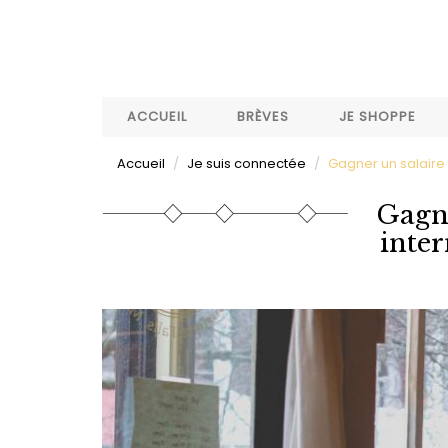
Aller
au
contenu
principal
ACCUEIL
BRÈVES
JE SHOPPE
Accueil
Je suis connectée
Gagner un salaire 
Gagne
inter