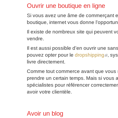
Ouvrir une boutique en ligne
Si vous avez une âme de commerçant et 
boutique, internet vous donne l’opportuni
Il existe de nombreux site qui peuvent v
vendre.
Il est aussi possible d’en ouvrir une sa
pouvez opter pour le
dropshipping
(le
, sy
lien
livre directement.
est
externe
Comme tout commerce avant que vous ne
prendre un certain temps. Mais si vous 
spécialistes pour référencer correctement
avoir votre clientèle.
Avoir un blog