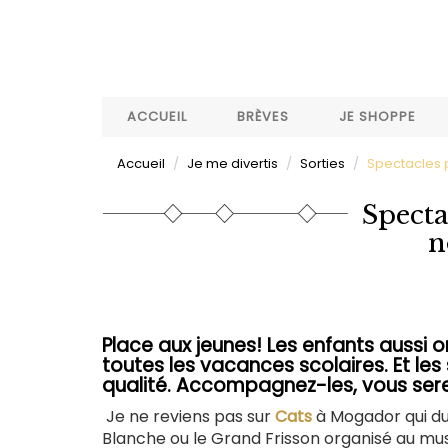
Aller
au
contenu
principal
ACCUEIL
BRÈVES
JE SHOPPE
Accueil
Je me divertis
Sorties
Spectacles p
Specta
n
Place aux jeunes! Les enfants aussi o
toutes les vacances scolaires. Et le
qualité. Accompagnez-les, vous serez
Je ne reviens pas sur
Cats
à Mogador qui du
Blanche ou le Grand Frisson organisé au mu