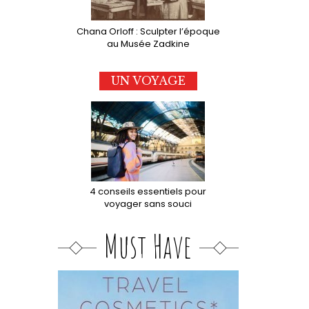
est
externe)
Chana Orloff : Sculpter l’époque
au Musée Zadkine
UN VOYAGE
4 conseils essentiels pour
voyager sans souci
Must Have