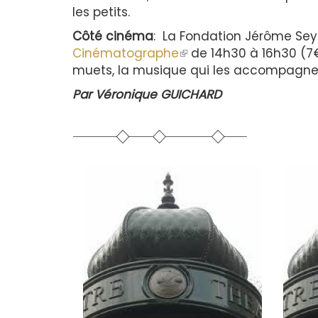
les petits.
Côté cinéma
: La Fondation Jérôme Sey
Cinématographe
(le
de 14h30 à 16h30 (7
muets, la musique qui les accompagne, l
lien
est
Par Véronique GUICHARD
externe)