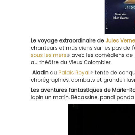
Le voyage extraordinaire de
Jules Vern
chanteurs et musiciens sur les pas de l'
sous les mers
(le
avec les comédiens de 
au théâtre du Vieux Colombier.
lien
est
Aladin
au
Palais Royal
(le
tente de conqué
externe)
chorégraphies, combats et grande illus
lien
est
Les aventures fantastiques de Marie-R
externe)
lapin un matin, Bécassine, pandi panda 