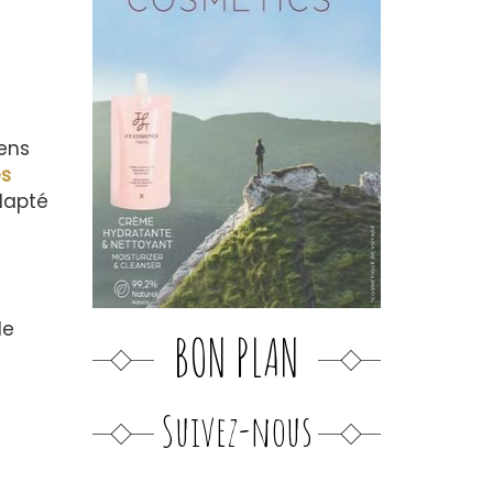
ens
es
dapté
le
BON PLAN
Suivez-nous