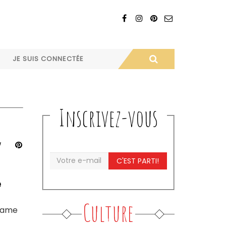
JE SUIS CONNECTÉE
Inscrivez-vous
C'EST PARTI!
e
Culture
 Dame