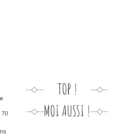
TOP !
re
MOI AUSSI !
t 70
ens