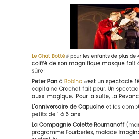
(le
Le Chat Botté
pour les enfants de plus de 
lien
coiffé de son magnifique masque fait 
est
sûre!
externe)
Peter Pan
à
Bobino
(le
est un spectacle fé
capitaine Crochet fait peur. Un spectac
lien
aussi magique. Pour la suite, La Revanc
est
externe)
L'anniversaire de Capucine
et les comp
petits de 1 à 6 ans.
La Compagnie Colette Roumanoff
(mam
programme Fourberies, malade imaginair