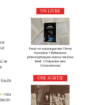
UN LIVRE
eux
eur
Peut-on sauvegarder l'âme
humaine ? Réflexions
philosophiques autour de Elsa
ù le
Malt : L’Odyssée des
Consciences
s
UNE SORTIE
 touts
ne
(le
au
decin
lien