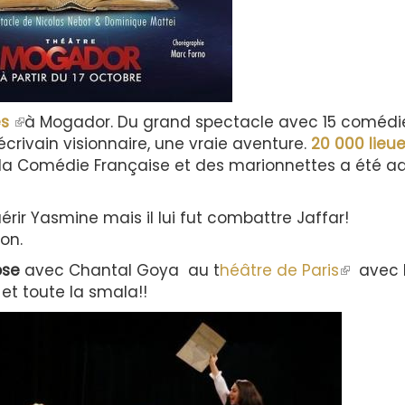
es
(le
à Mogador. Du grand spectacle avec 15 comédi
écrivain visionnaire, une vraie aventure.
lien
20 000 lieu
la Comédie Française et des marionnettes a été a
est
externe)
rir Yasmine mais il lui fut combattre Jaffar!
ion.
ose
avec Chantal Goya au t
héâtre de Paris
(le
avec 
et toute la smala!!
lien
est
externe)