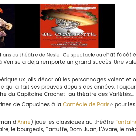
hat facéti
4 ans au théâtre de Nesle. Ce spectacle au c
à Venise a
déjà remporté un grand succès. Une val
érique ux jolis décor où les personnages volent et o
le qui a fait ses preuves depuis des années. Toujour
he du Capitaine Crochet au théâtre des Variétés...
tines de Capucines à la
Comédie de Paris
(le
pour les
lien
est
an d'
Anne
) joue les classiques au théâtre
Fontai
externe)
e, le bourgeois, Tartuffe, Dom Juan, L'Avare, le mé