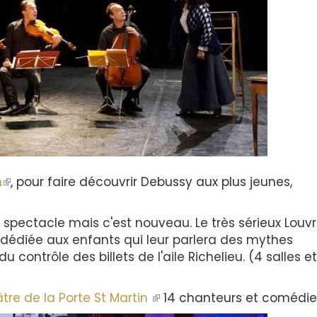
h
(le
, pour faire découvrir Debussy aux plus jeunes,
lien
est
 spectacle mais c'est nouveau. Le très sérieux Louv
externe)
e dédiée aux enfants qui leur parlera des mythes
u contrôle des billets de l'aile Richelieu. (4 salles e
tre de la Porte St Martin
(le
14 chanteurs et comédi
lien