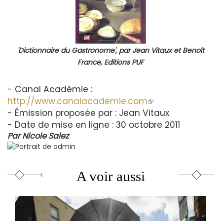
'Dictionnaire du Gastronome', par Jean Vitaux et Benoît
France, Editions PUF
- Canal Académie :
http://www.canalacademie.com
(le
- Émission proposée par : Jean Vitaux
lien
- Date de mise en ligne : 30 octobre 2011
est
Par
Nicole Salez
externe)
A voir aussi