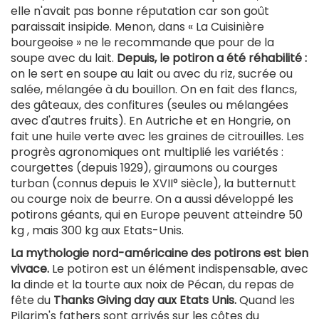
elle n'avait pas bonne réputation car son goût
paraissait insipide. Menon, dans « La Cuisinière
bourgeoise » ne le recommande que pour de la
soupe avec du lait.
Depuis, le potiron a été réhabilité :
on le sert en soupe au lait ou avec du riz, sucrée ou
salée, mélangée à du bouillon. On en fait des flancs,
des gâteaux, des confitures (seules ou mélangées
avec d'autres fruits). En Autriche et en Hongrie, on
fait une huile verte avec les graines de citrouilles. Les
progrès agronomiques ont multiplié les variétés :
courgettes (depuis 1929), giraumons ou courges
turban (connus depuis le XVII° siècle), la butternutt
ou courge noix de beurre. On a aussi développé les
potirons géants, qui en Europe peuvent atteindre 50
kg , mais 300 kg aux Etats-Unis.
La mythologie nord-américaine des potirons est bien
vivace.
Le potiron est un élément indispensable, avec
la dinde et la tourte aux noix de Pécan, du repas de
fête du
Thanks Giving day aux Etats Unis.
Quand les
Pilgrim's fathers sont arrivés sur les côtes du