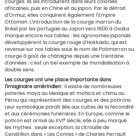
courges. Ils les introduirent dans leurs colonies
africaines, puis en Chine et au japon. Par le détroit
d'Ormuz, elles conquirent également l'Empire
Ottoman. L'introduction de la courge marron du
Brésil par les portugais au Japon vers 1600 à Osaka
marque encore nos tables : les agronomes japonais
développèrent la courge rouge d'Hokkaido, qui est
revenue sur nos tables sous le nom de Potimarron ou
courge à goût de châtaigne depuis une trentaine
d'années : c'est un bel exemple de mondialisation à
double sens.
Les courges ont une place importante dans
l'imaginaire amérindien
: il existe de nombreuses
poteries maya au Mexique et mohica et chimu au
Pérou qui représentent des courges et des potirons.
Leur symbolique paraît liée aux cultes de la fécondité
et aux cérémonies funéraires. En Europe, comme le
potiron est arrivé au XVI° siècle, elle a peu marqué
les mythes : seule exception, la citrouille de
Cendrillon dans « Les Contes » de Charles Perrault