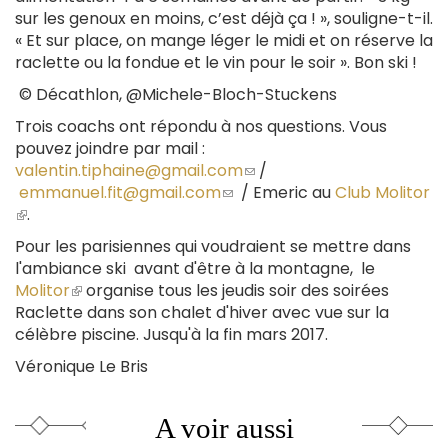
sur les genoux en moins, c’est déjà ça ! », souligne-t-il.
« Et sur place, on mange léger le midi et on réserve la
raclette ou la fondue et le vin pour le soir ». Bon ski !
© Décathlon, @Michele-Bloch-Stuckens
Trois coachs ont répondu à nos questions. Vous
pouvez joindre par mail :
valentin.tiphaine@gmail.com
(le
/
emmanuel.fit@gmail.com
(le
/ Emeric au
lien
Club Molitor
(le
.
lien
envoie
lien
envoie
un
Pour les parisiennes qui voudraient se mettre dans
est
un
courriel)
l'ambiance ski avant d'être à la montagne, le
externe)
courriel)
Molitor
(le
organise tous les jeudis soir des soirées
Raclette dans son chalet d'hiver avec vue sur la
lien
célèbre piscine. Jusqu'à la fin mars 2017.
est
externe)
Véronique Le Bris
A voir aussi