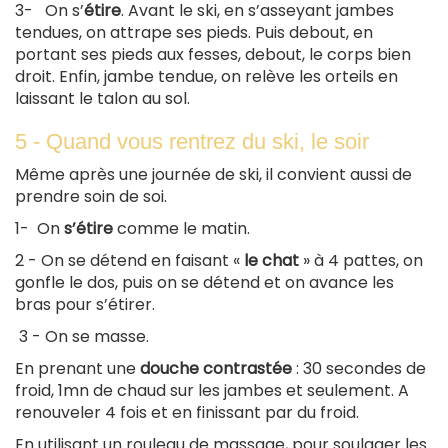
3- On s’
étire
. Avant le ski, en s’asseyant jambes
tendues, on attrape ses pieds. Puis debout, en
portant ses pieds aux fesses, debout, le corps bien
droit. Enfin, jambe tendue, on relève les orteils en
laissant le talon au sol.
5 - Quand vous rentrez du ski, le soir
Même après une journée de ski, il convient aussi de
prendre soin de soi.
1- On
s’étire
comme le matin.
2 - On se détend en faisant «
le chat
» à 4 pattes, on
gonfle le dos, puis on se détend et on avance les
bras pour s’étirer.
3 - On se masse.
En prenant une
douche contrastée
: 30 secondes de
froid, 1mn de chaud sur les jambes et seulement. A
renouveler 4 fois et en finissant par du froid.
En utilisant un rouleau de massage, pour soulager les