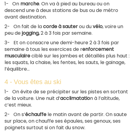
1- On
marche
. On va à pied au bureau ou on
descend une à deux stations de bus ou de métro
avant destination.
2- On fait de la
corde à sauter
ou du
vélo
, voire un
peu de
jogging,
2 à 3 fois par semaine.
3- Et on consacre une demi-heure 2 à 3 fois par
semaine à tous les exercices de r
enforcement
musculaire
ciblé sur les jambes et détaillés plus haut :
les squats, la chaise, les fentes, les sauts, le gainage,
l’équilibre…
4 - Vous êtes au ski
1- On évite de se précipiter sur les pistes en sortant
de la voiture. Une nuit d’
acclimatatio
n à l’altitude,
c’est mieux.
2- On s’
échauffe
le matin avant de partir. On saute
sur place, on chauffe ses épaules, ses genoux, ses
poignets surtout si on fait du snow.