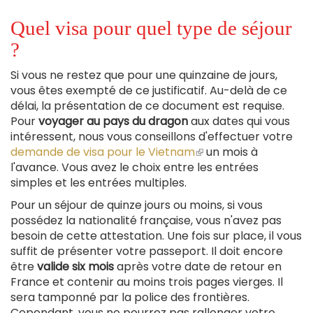
Quel visa pour quel type de séjour
?
Si vous ne restez que pour une quinzaine de jours,
vous êtes exempté de ce justificatif. Au-delà de ce
délai, la présentation de ce document est requise.
Pour
voyager au pays du dragon
aux dates qui vous
intéressent, nous vous conseillons d'effectuer votre
demande de visa pour le Vietnam
(le
un mois à
l'avance. Vous avez le choix entre les entrées
lien
simples et les entrées multiples.
est
externe)
Pour un séjour de quinze jours ou moins, si vous
possédez la nationalité française, vous n'avez pas
besoin de cette attestation. Une fois sur place, il vous
suffit de présenter votre passeport. Il doit encore
être
valide six mois
après votre date de retour en
France et contenir au moins trois pages vierges. Il
sera tamponné par la police des frontières.
Cependant, vous ne pourrez pas rallonger votre