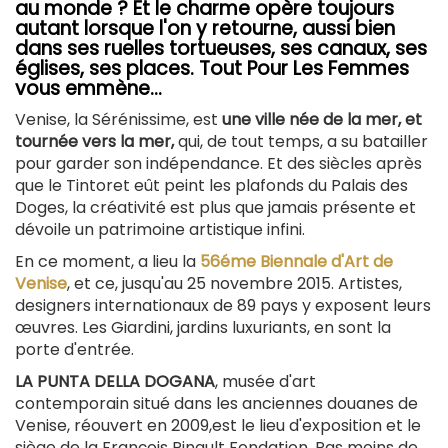
au monde ? Et le charme opère toujours
autant lorsque l'on y retourne, aussi bien
dans ses ruelles tortueuses, ses canaux, ses
églises, ses places. Tout Pour Les Femmes
vous emmène...
Venise, la Sérénissime, est
une ville née de la mer, et
tournée vers la mer,
qui, de tout temps, a su batailler
pour garder son indépendance. Et des siècles après
que le Tintoret eût peint les plafonds du Palais des
Doges, la créativité est plus que jamais présente et
dévoile un patrimoine artistique infini.
En ce moment, a lieu la
56éme Biennale d'Art de
Venise
, et ce, jusqu'au 25 novembre 2015. Artistes,
designers internationaux de 89 pays y exposent leurs
œuvres. Les Giardini, jardins luxuriants, en sont la
porte d'entrée.
LA PUNTA DELLA DOGANA
, musée d'art
contemporain situé dans les anciennes douanes de
Venise, réouvert en 2009,est le lieu d'exposition et le
siège de la François Pinault Fondation. Pas moins de