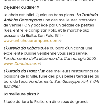
Déjeuner ou dîner ?
Le choix est infini. Quelques bons plans :
La Trattoria
Antiche Carampane
, une des meilleures trattorias
de Venise ! On y accède par un dédale de petites
rues, entre le camp San Polo, et le marché aux
poissons du Rialto. San Polo, 1911 -
www.antichecarampane.com
(le
lien
L'Osteria da Roba:
située au bord d'un canal, une
est
excellente cuisine vénitienne vous sera servie.
externe)
Fondamenta della Misericordia, Cannaregio 2553
www. Darioba.com
(le
lien
L'Ostaria da Franz : l
'un des meilleurs restaurants de
est
poissons de la ville, l'une des plus belles terrasses au
externe)
bord de l'eau.
Fondamenta San Giuseppe 754, T. 041
522 0861
La meilleure pizza ?
Située dérière le Rialto, on dîne sous de grands