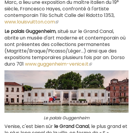
Marc, a lieu une exposition du maître italien du 19°
siècle, Francesco Hayes, confronté à l'artiste
contemporain Tilo Schult Calle del Ridotto 1353,
www.louisvuitton.com
(le
lien
Le palais Guggenheim
, situé sur le Grand Canal,
est
abrite un musée d'art moderne et contemporain où
externe)
sont présentes des collections permanentes
(Magritte/Braque/Picasso/Léger...) ainsi que des
expositions temporaires plusieurs fois par an. Dorso
duro 701
www.guggenheim-venice.it
(le
lien
est
externe)
Le palais Guggenheim
Venise, c'est bien sûr
le Grand Canal
, le plus grand et
le plus long canal de la ville, en forme de « S »,