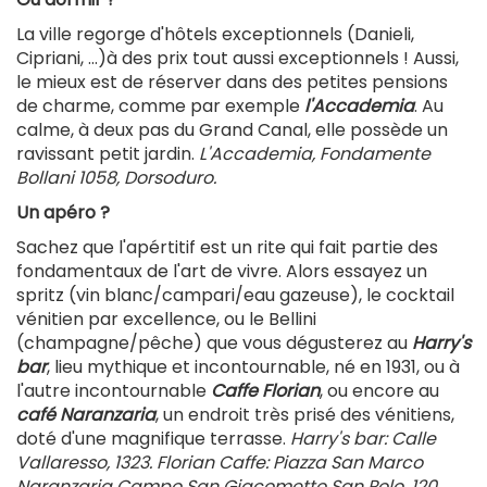
La ville regorge d'hôtels exceptionnels (Danieli,
Cipriani, ...)à des prix tout aussi exceptionnels ! Aussi,
le mieux est de réserver dans des petites pensions
de charme, comme par exemple
l'Accademia
. Au
calme, à deux pas du Grand Canal, elle possède un
ravissant petit jardin.
L'Accademia, Fondamente
Bollani 1058, Dorsoduro.
Un apéro ?
Sachez que l'apértitif est un rite qui fait partie des
fondamentaux de l'art de vivre. Alors essayez un
spritz (vin blanc/campari/eau gazeuse), le cocktail
vénitien par excellence, ou le Bellini
(champagne/pêche) que vous dégusterez au
Harry's
bar
, lieu mythique et incontournable, né en 1931, ou à
l'autre incontournable
Caffe Florian
, ou encore au
café Naranzaria
, un endroit très prisé des vénitiens,
doté d'une magnifique terrasse.
Harry's bar: Calle
Vallaresso, 1323. Florian Caffe: Piazza San Marco
Naranzaria Campo San Giacometto San Polo, 120.