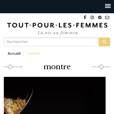
Formulaire
de
Rechercher
Accueil
montre
recherche
montre