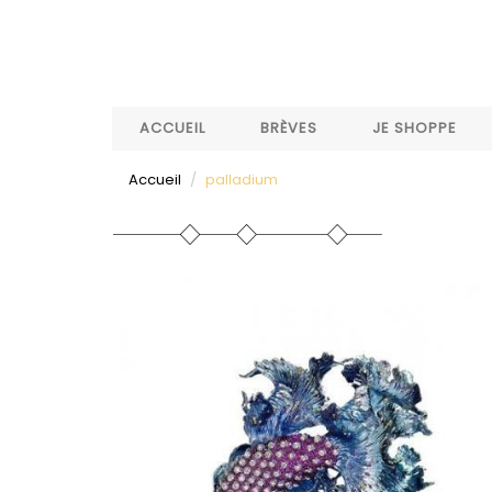
Aller
au
contenu
principal
ACCUEIL
BRÈVES
JE SHOPPE
Accueil
palladium