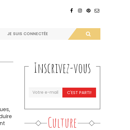
JE SUIS CONNECTÉE
Inscrivez-vous
C'EST PARTI!
ues,
duire
Culture
nt