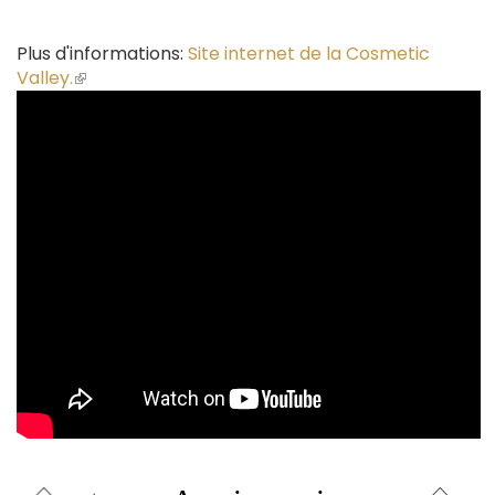
Plus d'informations:
Site internet de la Cosmetic
Valley.
(le
lien
est
externe)