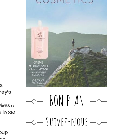
s,
rey’s
BON PLAN
ives
a
 le SM.
Suivez-nous
coup