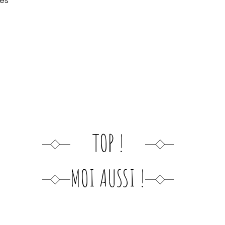
ies
TOP !
MOI AUSSI !