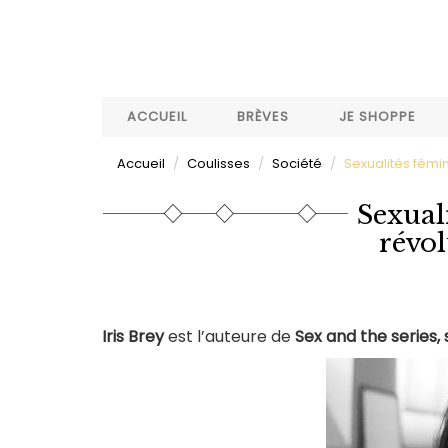
Aller
au
contenu
principal
ACCUEIL
BRÈVES
JE SHOPPE
Accueil
Coulisses
Société
Sexualités fémin
Sexual
révol
Iris Brey
est l’auteure de
Sex and the series, 