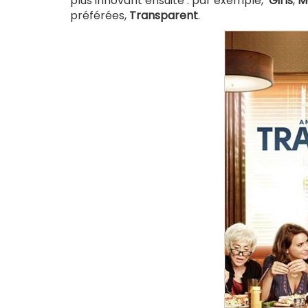
plus innovant ensuite : par exemple,
Girls
,
M
préférées,
Transparent
.