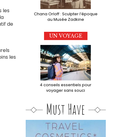
s les
Chana Orloff : Sculpter l’époque
la
au Musée Zadkine
tif de
UN VOYAGE
rels
ins les
4 conseils essentiels pour
voyager sans souci
Must Have