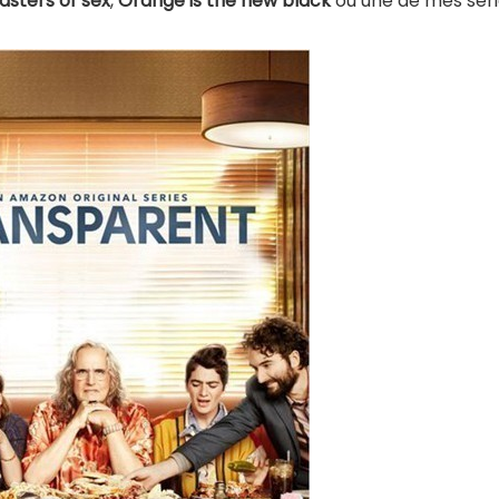
asters of sex
,
Orange is the new black
ou une de mes sér