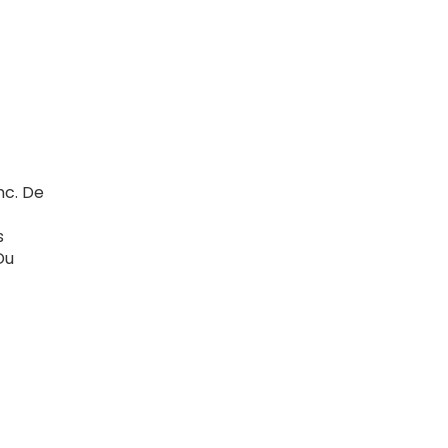
nc. De
s
Du