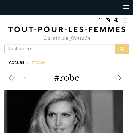
Formulaire
de
Rechercher
Accueil
#robe
recherche
#robe