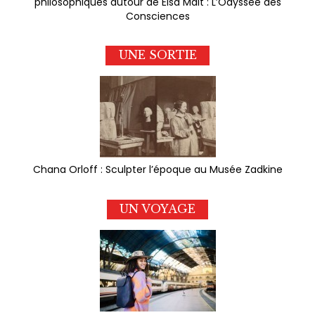
philosophiques autour de Elsa Malt : L’Odyssée des
Consciences
UNE SORTIE
Chana Orloff : Sculpter l’époque au Musée Zadkine
UN VOYAGE