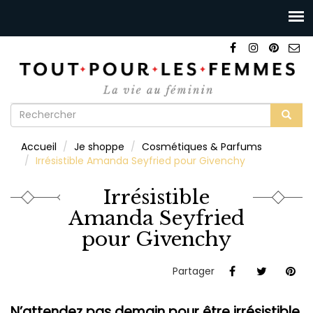
Formulaire
de
Rechercher
Accueil
Je shoppe
Cosmétiques & Parfums
recherche
Irrésistible Amanda Seyfried pour Givenchy
Irrésistible
Amanda Seyfried
pour Givenchy
Partager
N’attendez pas demain pour être irrésistible.