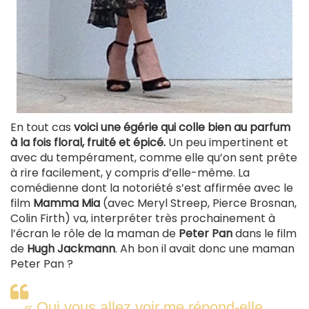
En tout cas
voici une égérie qui colle bien au parfum
à la fois floral, fruité et épicé.
Un peu impertinent et
avec du tempérament, comme elle qu’on sent prête
à rire facilement, y compris d’elle-même. La
comédienne dont la notoriété s’est affirmée avec le
film
Mamma Mia
(avec Meryl Streep, Pierce Brosnan,
Colin Firth) va, interpréter très prochainement à
l’écran le rôle de la maman de
Peter Pan
dans le film
de
Hugh Jackmann
. Ah bon il avait donc une maman
Peter Pan ?
« Oui vous allez voir me répond-elle