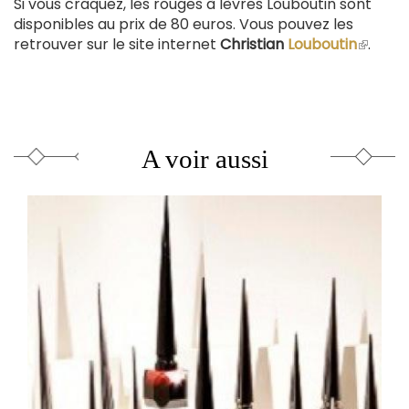
Si vous craquez, les rouges à lèvres Louboutin sont
disponibles au prix de 80 euros. Vous pouvez les
retrouver sur le site internet
Christian
Louboutin
(le
.
lien
est
extern
A voir aussi