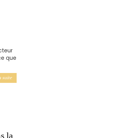
cteur
ce que
a suite
s la