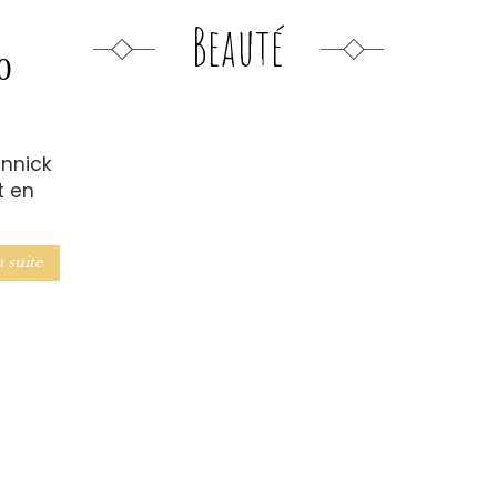
Beauté
0
Annick
t en
a suite