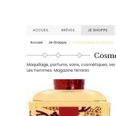
Aller
au
contenu
principal
ACCUEIL
BRÈVES
JE SHOPPE
Accueil
Je shoppe
Cosmétiques & Parfums
Cosmé
Maquillage, parfums, soins, cosmétiques, ve
Les Femmes: Magazine féminin.