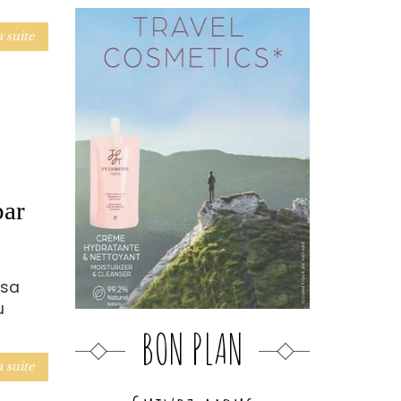
a suite
par
 sa
u
BON PLAN
a suite