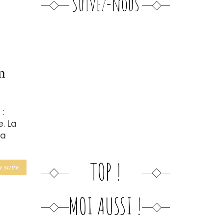
Suivez-nous
n
:
. La
la
TOP !
a suite
MOI AUSSI !