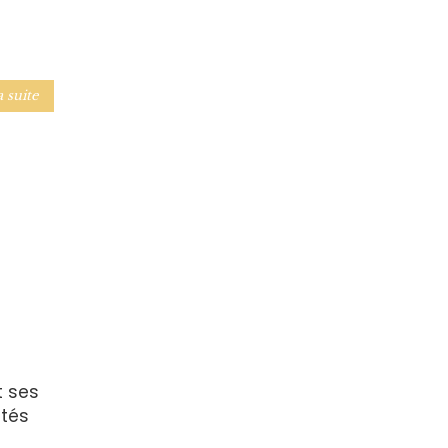
a suite
t ses
ités