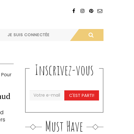
JE SUIS CONNECTÉE
Inscrivez-vous
 Pour
aud
C'EST PARTI!
ud
rs
Must Have