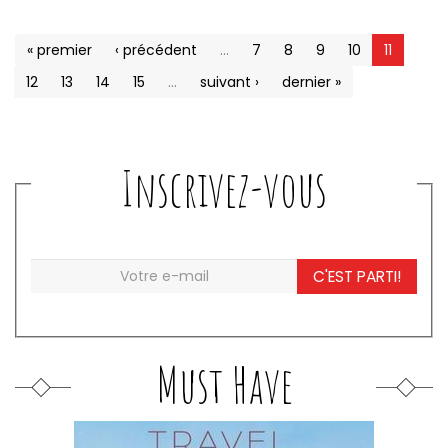
« premier
‹ précédent
…
7
8
9
10
11
12
13
14
15
…
suivant ›
dernier »
Inscrivez-vous
C'EST PARTI!
Must Have