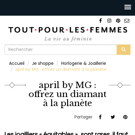
Formulaire
de
Rechercher
Accueil
Je shoppe
Horlogerie & Joaillerie
recherche
april by MG : offrez un diamant à la planète
april by MG :
offrez un diamant
à la planète
Partager
Les joailliers « équitables » sont rares, il faut