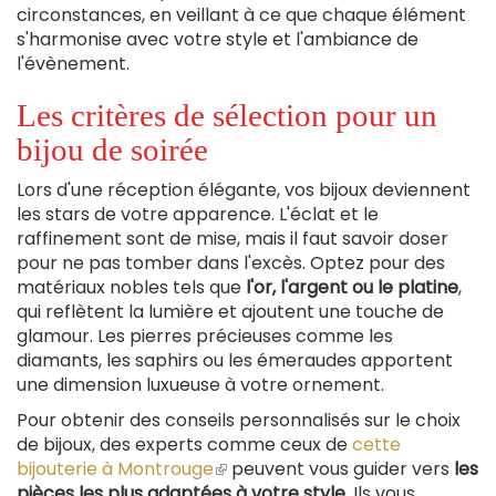
circonstances, en veillant à ce que chaque élément
s'harmonise avec votre style et l'ambiance de
l'évènement.
Les critères de sélection pour un
bijou de soirée
Lors d'une réception élégante, vos bijoux deviennent
les stars de votre apparence. L'éclat et le
raffinement sont de mise, mais il faut savoir doser
pour ne pas tomber dans l'excès. Optez pour des
matériaux nobles tels que
l'or, l'argent ou le platine
,
qui reflètent la lumière et ajoutent une touche de
glamour. Les pierres précieuses comme les
diamants, les saphirs ou les émeraudes apportent
une dimension luxueuse à votre ornement.
Pour obtenir des conseils personnalisés sur le choix
de bijoux, des experts comme ceux de
cette
bijouterie à Montrouge
(le
peuvent vous guider vers
les
pièces les plus adaptées à votre style
lien
. Ils vous