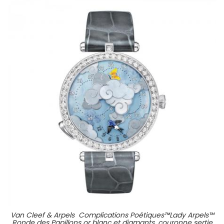
Van Cleef & Arpels Complications Poétiques™Lady Arpels™
Ronde des Papillons or blanc et diamants, couronne sertie