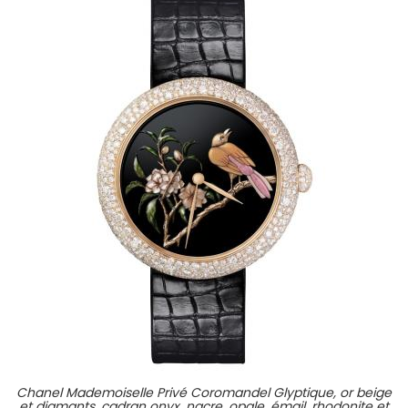
Chanel Mademoiselle Privé Coromandel Glyptique, or beige
et diamants, cadran onyx, nacre, opale, émail, rhodonite et