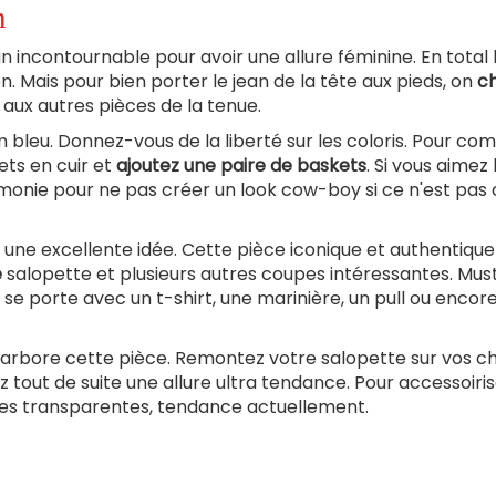
n
un incontournable pour avoir une allure féminine. En total 
tion. Mais pour bien porter le jean de la tête aux pieds, on
ch
e aux autres pièces de la tenue.
m bleu. Donnez-vous de la liberté sur les coloris. Pour co
ets en cuir et
ajoutez une paire de baskets
. Si vous aimez 
imonie pour ne pas créer un look cow-boy si ce n'est pas
une excellente idée. Cette pièce iconique et authentique
e
salopette et plusieurs autres coupes intéressantes. Mu
e se porte avec un t-shirt, une marinière, un pull ou encor
 arbore cette pièce. Remontez votre salopette sur vos ch
 tout de suite une allure ultra tendance. Pour accessoiri
ères transparentes, tendance actuellement.