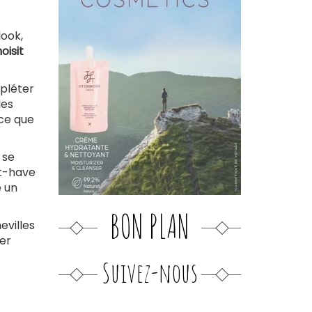
look,
oisit
mpléter
les
 ce que
 se
st-have
e un
BON PLAN
evilles
ser
Suivez-nous