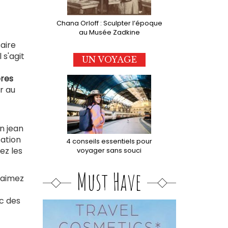
Chana Orloff : Sculpter l’époque
au Musée Zadkine
aire
 s'agit
UN VOYAGE
ères
er au
un jean
sation
4 conseils essentiels pour
ez les
voyager sans souci
Must Have
s aimez
c des