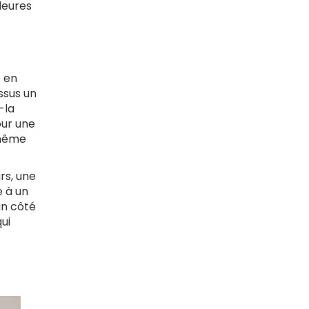
leures
e en
ssus un
-la
our une
 même
rs, une
e à un
un côté
ui