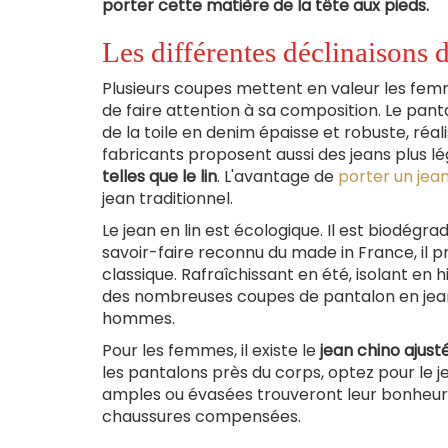
porter cette matière de la tête aux pieds.
Les différentes déclinaisons 
Plusieurs coupes mettent en valeur les femme
de faire attention à sa composition. Le panta
de la toile en denim épaisse et robuste, réa
fabricants proposent aussi des jeans plus l
telles que le lin
. L'avantage de
porter un jean
jean traditionnel.
Le jean en lin est écologique. Il est biodégr
savoir-faire reconnu du made in France, il 
classique. Rafraîchissant en été, isolant en hi
des nombreuses coupes de pantalon en jean t
hommes.
Pour les femmes, il existe le
jean
chino ajusté
les pantalons près du corps, optez pour le je
amples ou évasées trouveront leur bonheur a
chaussures compensées.