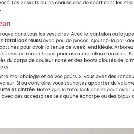
asé. Les baskets ou les chaussures de sport sont les meil
.
ean
rouve dans tous les vestiaires. Avec le pantalon ou la jup
n total look réussi
avec peu de pièces. Ajoutez-la par-de
e bottines pour avoir la tenue de week-end idéale. Arborez
ohèmes ou romantiques pour avoir une allure féminine. P
près du corps de couleur noire et des boots cloutés de la
ooks.
otre morphologie et de vos goûts. Si vous avez des rondeu
valeur. Si au contraire, vous souhaitez apporter du volum
urte et cintrée
. Notez que le total look denim peut avoir 
el avec des accessoires tels qu'une écharpe ou des bijoux q