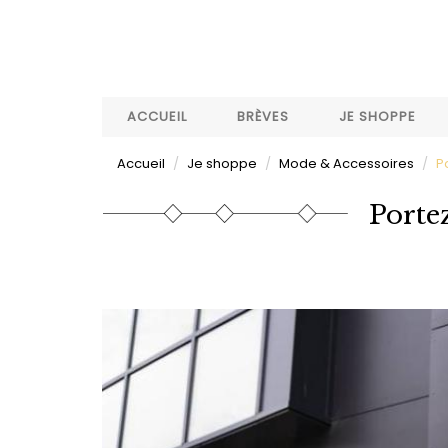
Aller
au
contenu
principal
ACCUEIL
BRÈVES
JE SHOPPE
Accueil
Je shoppe
Mode & Accessoires
P
Portez