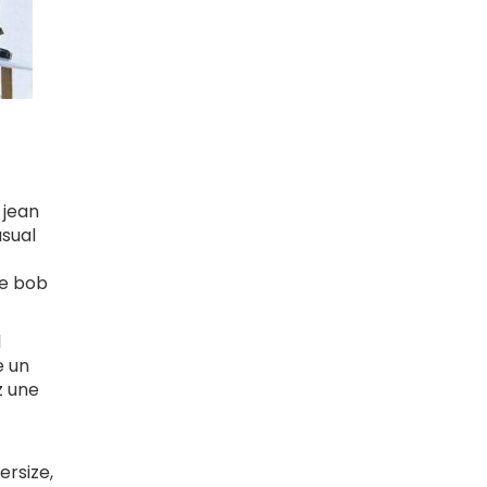
 jean
asual
le bob
l
e un
z une
ersize,