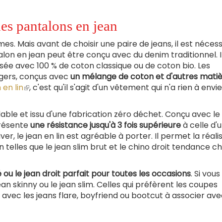
des pantalons en jean
s. Mais avant de choisir une paire de jeans, il est nécess
lon en jean peut être conçu avec du denim traditionnel. Il
lisée avec 100 % de coton classique ou de coton bio. Les
égers, conçus avec
un mélange de coton et d'autres mati
 en lin
(le
, c'est qu'il s'agit d'un vêtement qui n'a rien à envi
lien
est
adable et issu d'une fabrication zéro déchet. Conçu avec le
externe)
présente
une résistance jusqu'à 3 fois supérieure
à celle d'
ver, le jean en lin est agréable à porter. Il permet la réali
elles que le jean slim brut et le chino droit tendance ch
 ou le jean droit parfait pour toutes les occasions
. Si vou
an skinny ou le jean slim. Celles qui préfèrent les coupes
vec les jeans flare, boyfriend ou bootcut à associer ave