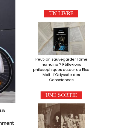
UN LIVRE
Peut-on sauvegarder l'âme
humaine ? Réflexions
philosophiques autour de Elsa
Malt : L’Odyssée des
Consciences
UNE SORTIE
lus
comment