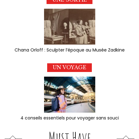
Chana Orloff : Sculpter l’époque au Musée Zadkine
UN VOYAGE
4 conseils essentiels pour voyager sans souci
Must Have