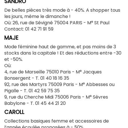
SANDRO
De belles pièces très mode à - 40%. A shopper tous
les jours, même le dimanche !
Où: 26, rue de Sévigné 75004 PARIS -
M° St Paul
Contact: 01 42 71 91 59
MAJE
Mode féminine haut de gamme, et pas moins de 3
stocks dans la capitale ! Et des réductions entre -30
et -50%.
Où:
4, rue de Marseille 75010 Paris - M° Jacques
Bonsergent -
T. 01 40 18 16 35
92, rue des Martyrs 75009 Paris - M° Abbesses ou
Pigalle -
T. 01 42 59 75 35
9, rue du Cherche Midi 75006 Paris -
M° Sèvres
Babylone -
T. 01 45 44 21 20
CAROLL
Collections basiques femme et accessoires de
l’année écoulée proposées à - 50%.