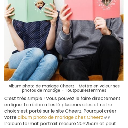
Album photo de mariage Cheerz - Mettre en valeur ses
photos de mariage - Toutpourlesfemmes
C’est très simple ! Vous pouvez le faire directement
en ligne. La rédac a testé plusieurs sites et notre
choix s’est porté sur le site Cheerz. Pourquoi créer
votre
album photo de mariage chez Cheerz
(le
?
L’album format portrait mesure 20×25cm et peut
lien