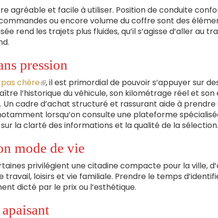
e agréable et facile à utiliser. Position de conduite confo
 des commandes ou encore volume du coffre sont des éléme
e rend les trajets plus fluides, qu’il s’agisse d’aller au tra
nd.
ans pression
n pas chère
(le
, il est primordial de pouvoir s’appuyer sur de
ître l’historique du véhicule, son kilométrage réel et son
lien
 Un cadre d’achat structuré et rassurant aide à prendre
est
, notamment lorsqu’on consulte une plateforme spécialisé
externe)
r la clarté des informations et la qualité de la sélection
son mode de vie
aines privilégient une citadine compacte pour la ville, d
ravail, loisirs et vie familiale. Prendre le temps d’identif
nt dicté par le prix ou l’esthétique.
 apaisant