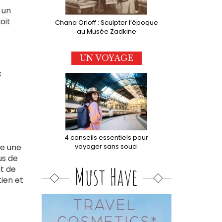
 un
oit
Chana Orloff : Sculpter l’époque
au Musée Zadkine
UN VOYAGE
x
4 conseils essentiels pour
he une
voyager sans souci
us de
Must Have
t de
ien et
e)