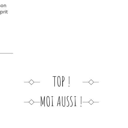
son
prit
TOP !
MOI AUSSI !