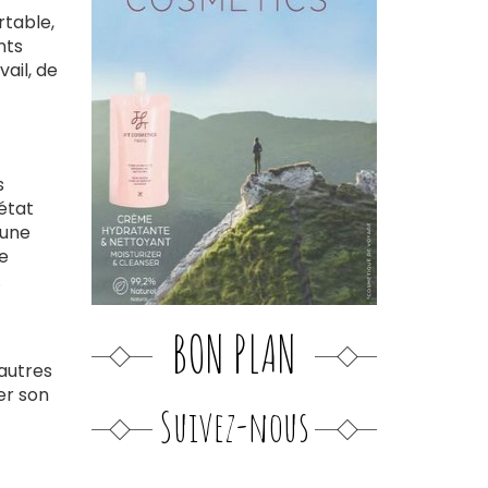
rtable,
nts
vail, de
s
 état
 une
e
.
BON PLAN
’autres
ier son
Suivez-nous