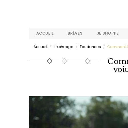
Aller
au
contenu
principal
ACCUEIL
BRÈVES
JE SHOPPE
Accueil
Je shoppe
Tendances
Comment tro
Comm
voit