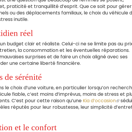
, praticité et tranquillité d’esprit. Que ce soit pour gérer
nels ou des déplacements familiaux, le choix du véhicule d
tress inutile.
idien réel
 un budget clair et réaliste. Celui-ci ne se limite pas au pri
ntretien, la consommation et les éventuelles réparations.
mauvaises surprises et de faire un choix aligné avec ses
er une certaine liberté financière.
s de sérénité
ans le choix d’une voiture, en particulier lorsqu’on recherc
icule fiable, c’est moins d’imprévus, moins de stress et pl
ents. C’est pour cette raison qu’une
Kia d’occasion
(le
sédui
s réputés pour leur robustesse, leur simplicité d’entret
lien
est
extern
ation et le confort