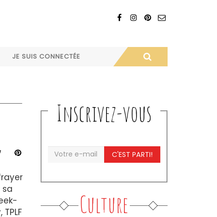
JE SUIS CONNECTÉE
Inscrivez-vous
C'EST PARTI!
frayer
 sa
Culture
week-
, TPLF