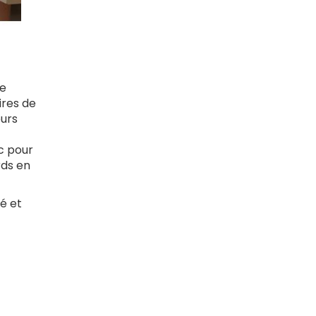
ue
ires de
eurs
c pour
rds en
é et