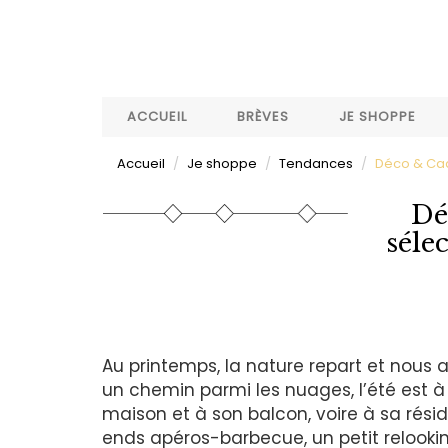
Aller
au
contenu
principal
ACCUEIL
BRÈVES
JE SHOPPE
Accueil
Je shoppe
Tendances
Déco & Cad
Dé
séle
Au printemps, la nature repart et nous a
un chemin parmi les nuages, l’été est à
maison et à son balcon, voire à sa résid
ends apéros-barbecue, un petit relooking