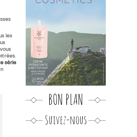
asses
us les
ous
vous
vitrées.
te série
on
BON PLAN
Suivez-nous