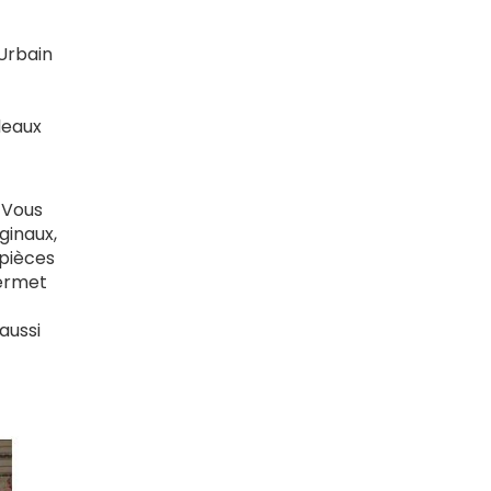
 Urbain
deaux
. Vous
ginaux,
 pièces
permet
aussi