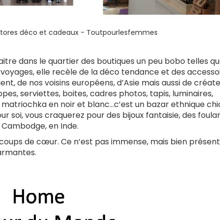
stores déco et cadeaux - Toutpourlesfemmes
naitre dans le quartier des boutiques un peu bobo telles q
es voyages, elle recèle de la déco tendance et des accesso
t, de nos voisins européens, d’Asie mais aussi de créat
ppes, serviettes, boites, cadres photos, tapis, luminaires,
 matriochka en noir et blanc…c’est un bazar ethnique chi
r soi, vous craquerez pour des bijoux fantaisie, des foula
au Cambodge, en Inde.
coups de cœur. Ce n’est pas immense, mais bien présent
harmantes.