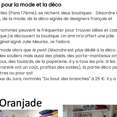
e pour la mode et la déco
lles (Paris 17ème), se nichent deux boutiques : Désordre
x, de la mode, de la déco signés de designers français et
 hommes peuvent le fréquenter pour trouver idées et ca
que j'ai découvert la boutique. Un ami m'a offert une jolie
inal signé Julie Meuriss. Je l'adore.
a mode alors que
le petit Désordre
est plus dédié à la déco
es souliers mais aussi des plaids, des porte-manteaux ori
x, des foulards, de la papeterie...Il y a tous les prix. Si les
 rareté ont un coût, profitez des soldes), la partie déco 
res ou pour soi!
us du Jura, nommés "Du bout des branches" à 25 €. Il y a 