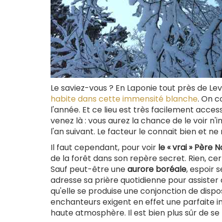
Le saviez-vous ? En Laponie tout près de Lev
habite dans cette immensité blanche
. On c
l'année. Et ce lieu est très facilement access
venez là : vous aurez la chance de le voir
l'an suivant. Le facteur le connait bien et n
Il faut cependant, pour voir
le « vrai » Père N
de la forêt dans son repère secret. Rien, cert
Sauf peut-être une
aurore boréale
, espoir s
adresse sa prière quotidienne pour assister a
qu'elle se produise une conjonction de dis
enchanteurs exigent en effet une parfaite in
haute atmosphère. Il est bien plus sûr de se 