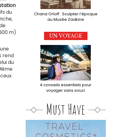
station
ifs du
Chana Orloff : Sculpter l’époque
anche,
au Musée Zadkine
 de
2600 m)
UN VOYAGE
'une
s rend
lui du
. Même
 ceux
4 conseils essentiels pour
voyager sans souci
Must Have