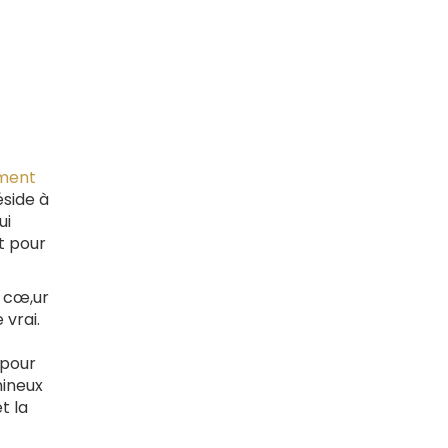
ément
éside à
ui
t pour
 cœ,ur
 vrai.
 pour
mineux
t la