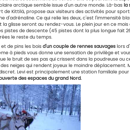
polaire arctique semble issue d'un autre monde. Là-bas
la 
 de Kittilä, propose aux visiteurs des activités pour sport
d'adrénaline. Ce qui relie les deux, c'est l'immensité bl
et la glisse seront au rendez-vous. Le plein jour en ce mois
s pistes de descente (45 pistes dont la plus longue fait 
ées le reste du temps.
et de pins les bois
d'un couple de rennes sauvages
lors d
ême à pieds vous donne une sensation de privilège et vou
ue le bruit de ses pas qui crissent dans la poudreuse ou ce
tes des neiges qui rendent joyeux le moindre déplacement
discret. Levi est principalement une station familiale pour
écouverte des espaces du grand Nord.