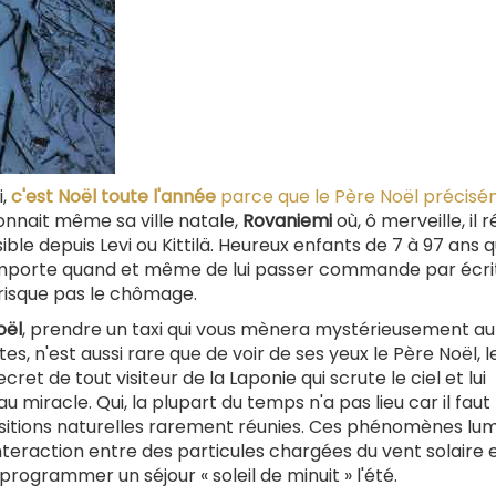
i,
c'est Noël toute l'année
parce que le Père Noël précis
onnait même sa ville natale,
Rovaniemi
où, ô merveille, il r
ible depuis Levi ou Kittilä. Heureux enfants de 7 à 97 ans q
 n'importe quand et même de lui passer commande par écri
e risque pas le chômage.
oël
, prendre un taxi qui vous mènera mystérieusement au
es, n'est aussi rare que de voir de ses yeux le Père Noël, le
ecret de tout visiteur de la Laponie qui scrute le ciel et lui
u miracle. Qui, la plupart du temps n'a pas lieu car il faut
positions naturelles rarement réunies. Ces phénomènes lu
teraction entre des particules chargées du vent solaire e
programmer un séjour « soleil de minuit » l'été.