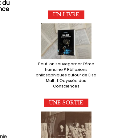
z du
ance
UN LIVRE
Peut-on sauvegarder l'âme
humaine ? Réflexions
philosophiques autour de Elsa
Malt : L’Odyssée des
Consciences
UNE SORTIE
nie