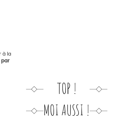
 à la
 par
TOP !
MOI AUSSI !