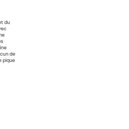
et du
avec
ume
es
ine
acun de
e pique