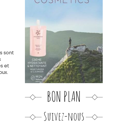
es sont
s
s et
oux.
BON PLAN
Suivez-nous