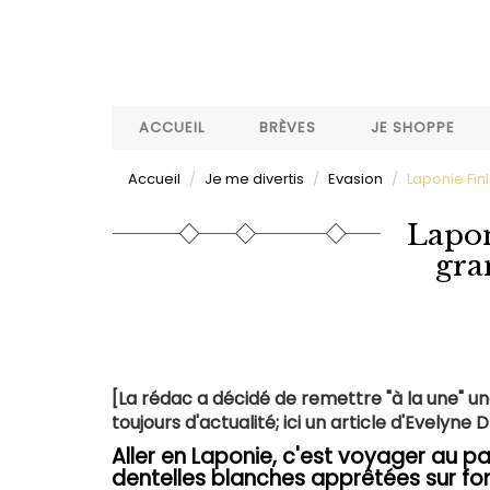
Aller
au
contenu
principal
ACCUEIL
BRÈVES
JE SHOPPE
Accueil
Je me divertis
Evasion
Laponie Fin
Lapon
gra
[La rédac a décidé de remettre "à la une" un
toujours d'actualité; ici un article d'Evelyne 
Aller en Laponie, c'est voyager au pa
dentelles blanches apprêtées sur fond 