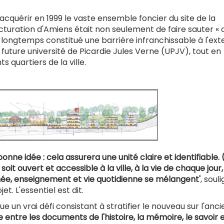
 acquérir en 1999 le vaste ensemble foncier du site de la
ructuration d'Amiens était non seulement de faire sauter « 
 a longtemps constitué une barrière infranchissable à l'ext
la future université de Picardie Jules Verne (UPJV), tout en
 quartiers de la ville.
nne idée : cela assurera une unité claire et identifiable. (.
t ouvert et accessible à la ville, à la vie de chaque jour
rnée, enseignement et vie quotidienne se mélangent'
, soul
t. L'essentiel est dit.
tue un vrai défi consistant à stratifier le nouveau sur l'anci
libre entre les documents de l'histoire, la mémoire, le savoir e