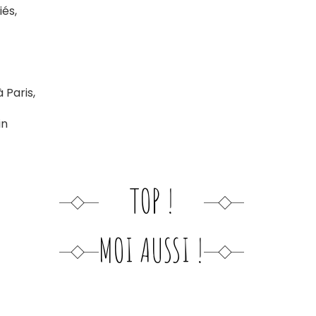
iés,
 Paris,
in
TOP !
MOI AUSSI !