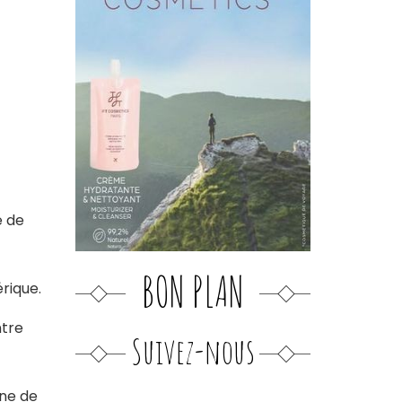
e de
BON PLAN
rique.
ntre
Suivez-nous
ine de