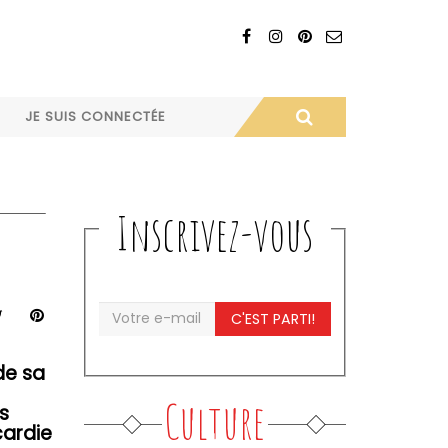
JE SUIS CONNECTÉE
Inscrivez-vous
C'EST PARTI!
de sa
Culture
s
cardie