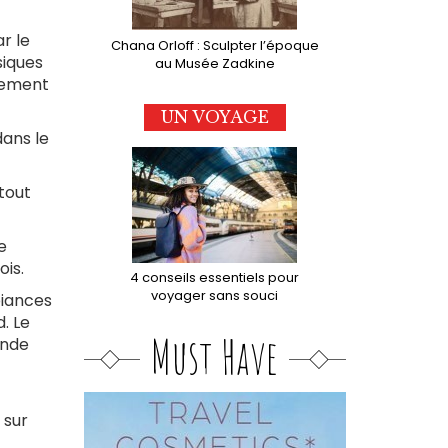
ar le
Chana Orloff : Sculpter l’époque
siques
au Musée Zadkine
llement
UN VOYAGE
dans le
 tout
e
ois.
4 conseils essentiels pour
voyager sans souci
biances
. Le
Must Have
ande
 sur