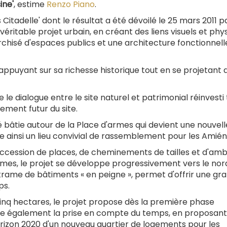
ine'
, estime
Renzo Piano
.
 Citadelle' dont le résultat a été dévoilé le 25 mars 2011 p
éritable projet urbain, en créant des liens visuels et phy
rarchisé d'espaces publics et une architecture fonctionne
'appuyant sur sa richesse historique tout en se projetant 
e le dialogue entre le site naturel et patrimonial réinvesti
pement futur du site.
 bâtie autour de la Place d'armes qui devient une nouvell
fre ainsi un lieu convivial de rassemblement pour les Amién
succession de places, de cheminements de tailles et d'am
armes, le projet se développe progressivement vers le nord
e trame de bâtiments « en peigne », permet d'offrir une gr
ps.
cinq hectares, le projet propose dès la première phase
ntègre également la prise en compte du temps, en proposant
horizon 2020 d'un nouveau quartier de logements pour les