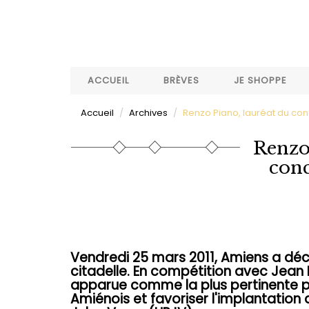
Aller
au
contenu
principal
ACCUEIL
BRÈVES
JE SHOPPE
Accueil
Archives
Renzo Piano, lauréat du con
Renzo
conc
Vendredi 25 mars 2011, Amiens a déci
citadelle. En compétition avec Jean N
apparue comme la plus pertinente pou
Amiénois et favoriser l'implantation 