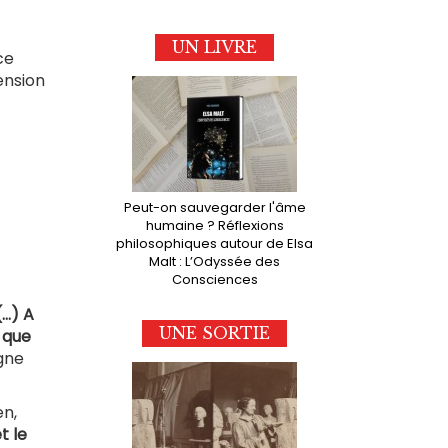
UN LIVRE
ce
ension
Peut-on sauvegarder l'âme
humaine ? Réflexions
philosophiques autour de Elsa
Malt : L’Odyssée des
Consciences
..) A
UNE SORTIE
, que
igne
en,
t le