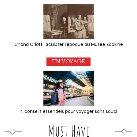
Chana Orloff : Sculpter l’époque au Musée Zadkine
UN VOYAGE
4 conseils essentiels pour voyager sans souci
Must Have