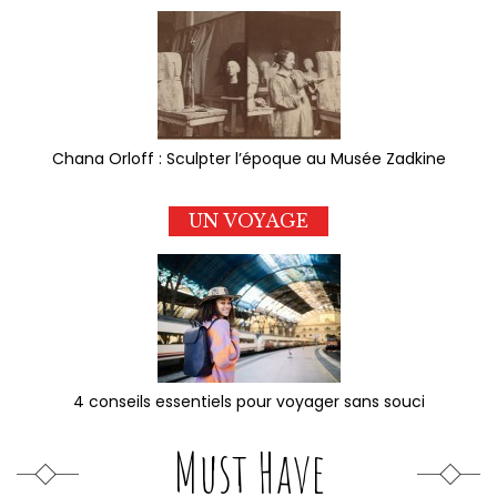
Chana Orloff : Sculpter l’époque au Musée Zadkine
UN VOYAGE
4 conseils essentiels pour voyager sans souci
Must Have