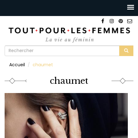
Formulaire
de
Rechercher
Accueil
chaumet
recherche
chaumet