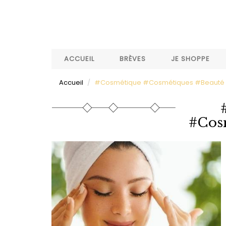
Aller
au
contenu
principal
ACCUEIL
BRÈVES
JE SHOPPE
Accueil
#Cosmétique #Cosmétiques #Beauté
#Cos