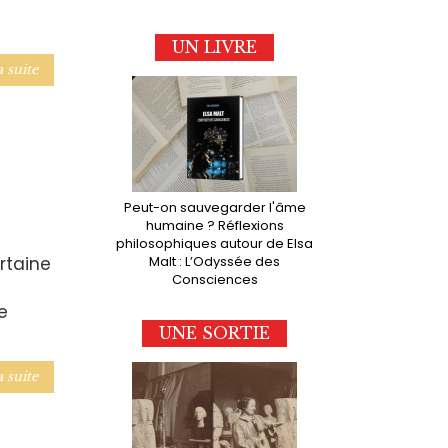
UN LIVRE
a suite
Peut-on sauvegarder l'âme
humaine ? Réflexions
philosophiques autour de Elsa
Malt : L’Odyssée des
rtaine
Consciences
e
UNE SORTIE
a suite