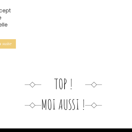
cept
e
lle
a suite
TOP !
MOI AUSSI !