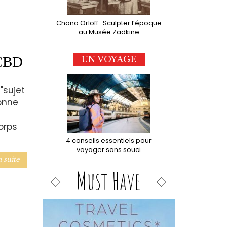
Chana Orloff : Sculpter l’époque
au Musée Zadkine
 CBD
UN VOYAGE
"sujet
onne
orps
4 conseils essentiels pour
voyager sans souci
a suite
Must Have