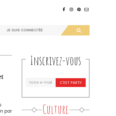
JE SUIS CONNECTÉE
Inscrivez-vous
et
C'EST PARTI!
Culture
s
on par