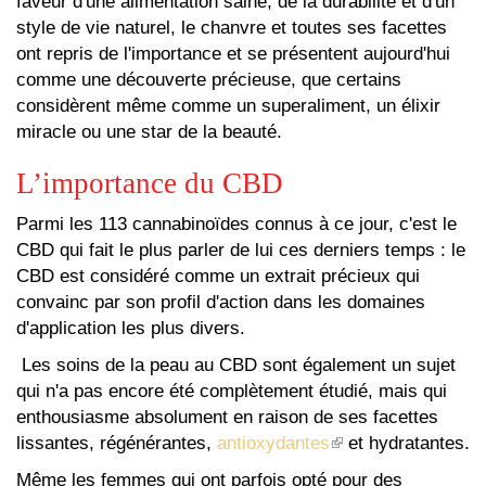
faveur d'une alimentation saine, de la durabilité et d'un
style de vie naturel, le chanvre et toutes ses facettes
ont repris de l'importance et se présentent aujourd'hui
comme une découverte précieuse, que certains
considèrent même comme un superaliment, un élixir
miracle ou une star de la beauté.
L’importance du CBD
Parmi les 113 cannabinoïdes connus à ce jour, c'est le
CBD qui fait le plus parler de lui ces derniers temps : le
CBD est considéré comme un extrait précieux qui
convainc par son profil d'action dans les domaines
d'application les plus divers.
Les soins de la peau au CBD sont également un sujet
qui n'a pas encore été complètement étudié, mais qui
enthousiasme absolument en raison de ses facettes
(le
lissantes, régénérantes,
antioxydantes
et hydratantes.
lien
est
Même les femmes qui ont parfois opté pour des