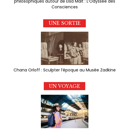
philosophiques autour de Elsa Malt : L’Odyssée des
Consciences
UNE SORTIE
Chana Orloff : Sculpter l’époque au Musée Zadkine
UN VOYAGE