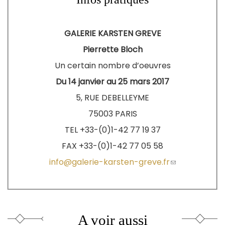
GALERIE KARSTEN GREVE
Pierrette Bloch
Un certain nombre d’oeuvres
Du 14 janvier au 25 mars 2017
5, RUE DEBELLEYME
75003 PARIS
TEL +33-(0)1-42 77 19 37
FAX +33-(0)1-42 77 05 58
info@galerie-karsten-greve.fr
(le
lien
envoie
un
courriel)
A voir aussi