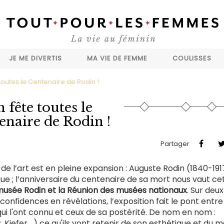
JE ME DIVERTIS
MA VIE DE FEMME
COULISSES
toutes le Centenaire de Rodin !
 fête toutes le
enaire de Rodin !
Partager
e l’art est en pleine expansion : Auguste Rodin (1840-191
ue ; l’anniversaire du centenaire de sa mort nous vaut ce
musée Rodin et la Réunion des musées nationaux
. Sur deux 
confidences en révélations, l’exposition fait le pont entre
s qui l'ont connu et ceux de sa postérité. De nom en nom :
z, Kiefer,…) ce qu'ils vont retenir de son esthétique et du m