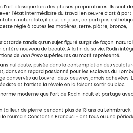
 l’art classique lors des phases préparatoires. Ils sont de
lever l’état intermédiaire du travail en œuvre d’art à part
ation naturaliste, il peut en jouer, ce parti pris esthétiqu
cette règle à toutes les matières, terre, plâtre, bronze,
s’attarde tandis qu’un sujet figuré surgit de façon naturali
ritère nouveau de beauté. A la fin de sa vie, Rodin intèg
rtions de
non finito
supérieures au motif représenté.
? Sans nul doute, puisée dans la contemplation des sculptu
s, et, dans son regard passionné pour les Esclaves du Tom
Ange conservés au Louvre : deux oeuvres jamais achevées. 
xiste et l’artiste la révèle en la faisant sortir du bloc.
la norme moderne que l’art de Rodin induit et partage avec
on tailleur de pierre pendant plus de 13 ans ou Lehmbruck,
 le roumain Constantin Brancusi - ont tous eu une périod