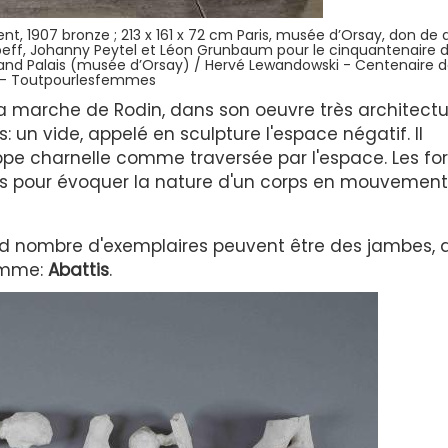
 1907 bronze ; 213 x 161 x 72 cm Paris, musée d’Orsay, don de 
beff, Johanny Peytel et Léon Grunbaum pour le cinquantenaire d
rand Palais (musée d’Orsay) / Hervé Lewandowski - Centenaire d
- Toutpourlesfemmes
arche de Rodin, dans son oeuvre très architectur
s: un vide, appelé en sculpture l'espace négatif. Il
ppe charnelle comme traversée par l'espace.
Les f
res pour évoquer la nature d'un corps en mouvement
d nombre d'exemplaires peuvent être des jambes, 
nomme:
Abattis
.