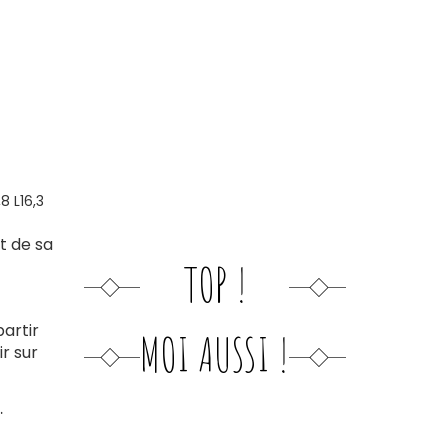
8 L16,3
t de sa
TOP !
partir
MOI AUSSI !
ir sur
…