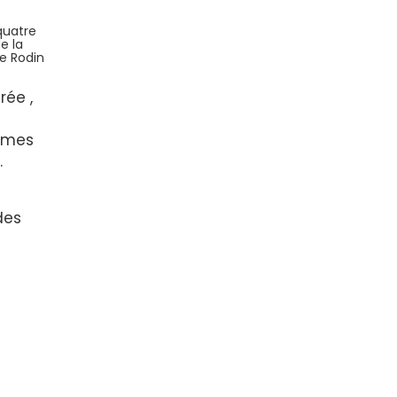
quatre
e la
e Rodin
ée ,
ormes
.
des