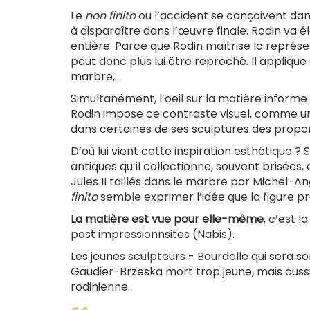
Le
non finito
ou l’accident se conçoivent dans
à disparaître dans l’œuvre finale. Rodin va é
entière. Parce que Rodin maîtrise la représent
peut donc plus lui être reproché. Il applique 
marbre,...
Simultanément, l’oeil sur la matière informe 
Rodin impose ce contraste visuel, comme un c
dans certaines de ses sculptures des propo
D’où lui vient cette inspiration esthétique 
antiques qu’il collectionne, souvent brisée
Jules II taillés dans le marbre par Michel-
finito
semble exprimer l’idée que la figure prée
La matière est vue pour elle-même
, c’est 
post impressionnsites (Nabis).
Les jeunes sculpteurs - Bourdelle qui sera s
Gaudier-Brzeska mort trop jeune, mais aussi
rodinienne.