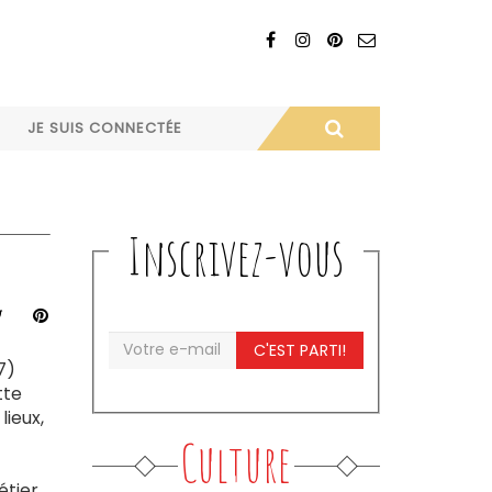
JE SUIS CONNECTÉE
Inscrivez-vous
C'EST PARTI!
7)
tte
lieux,
Culture
étier.