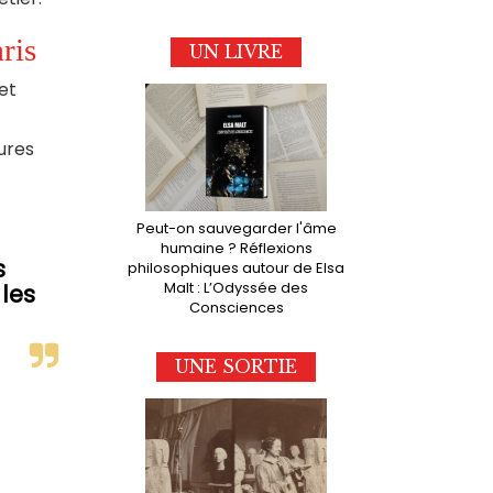
ris
UN LIVRE
et
tures
Peut-on sauvegarder l'âme
humaine ? Réflexions
s
philosophiques autour de Elsa
Malt : L’Odyssée des
les
Consciences
UNE SORTIE