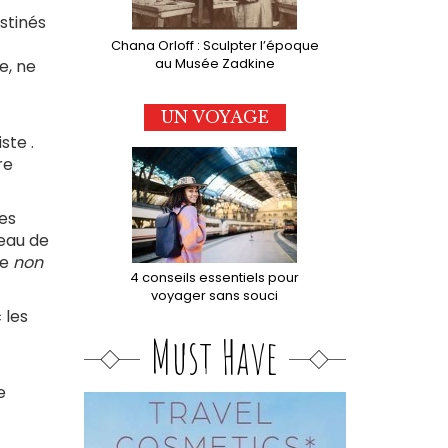
stinés
Chana Orloff : Sculpter l’époque
au Musée Zadkine
e, ne
UN VOYAGE
ste .
re
res
beau de
Le
non
4 conseils essentiels pour
voyager sans souci
 les
Must Have
e