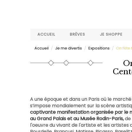
Aller
au
contenu
principal
ACCUEIL
BRÈVES
JE SHOPPE
Accueil
Je me divertis
Expositions
On fête 
On
Cent
A une époque et dans un Paris où le marché d
s’impose mondialement sur la scène artistiq
captivante manifestation organisée par le 
au Grand Palais et au Musée Rodin-Paris,
de 
l'oeuvre du vivant de l'artiste et les artiste
Bourdelle, Brancusi, Matisse, Picasso, Baselit