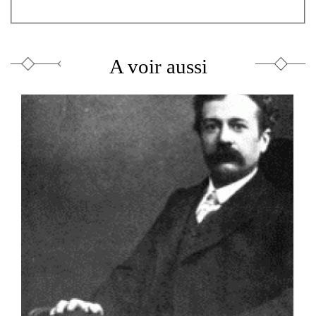
lien
est
externe)
A voir aussi