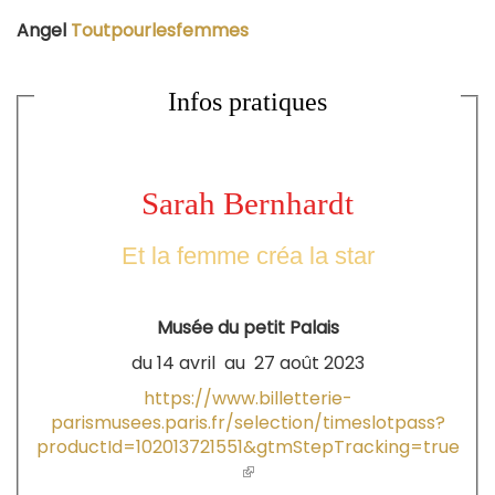
Angel
Toutpourlesfemmes
Infos pratiques
Sarah Bernhardt
Et la femme créa la star
Musée du petit Palais
du 14 avril au 27 août 2023
https://www.billetterie-
parismusees.paris.fr/selection/timeslotpass?
productId=102013721551&gtmStepTracking=true
(le