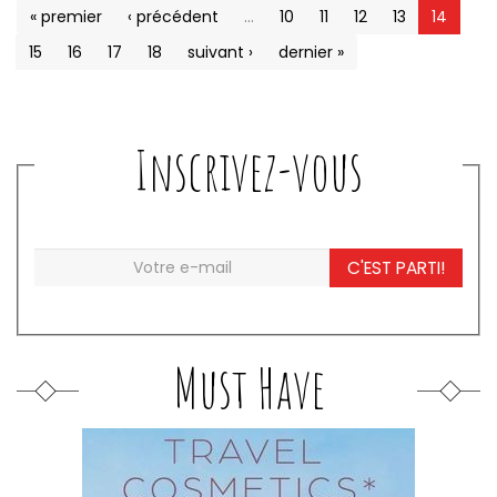
« premier
‹ précédent
…
10
11
12
13
14
15
16
17
18
suivant ›
dernier »
Inscrivez-vous
C'EST PARTI!
Must Have