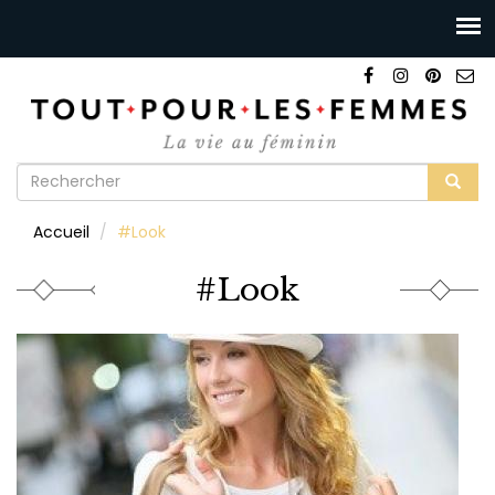
Formulaire
de
Rechercher
Accueil
#Look
recherche
#Look