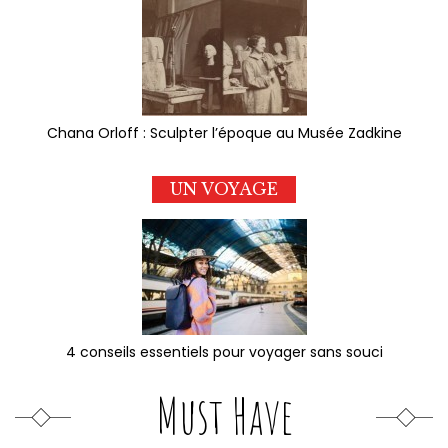
Chana Orloff : Sculpter l’époque au Musée Zadkine
UN VOYAGE
4 conseils essentiels pour voyager sans souci
Must Have