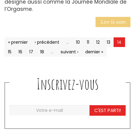
désigne aussi comme la Journée Mondiale de
l’Orgasme.
Lire la suite
« premier
‹ précédent
…
10
11
12
13
14
15
16
17
18
…
suivant ›
dernier »
Inscrivez-vous
C'EST PARTI!