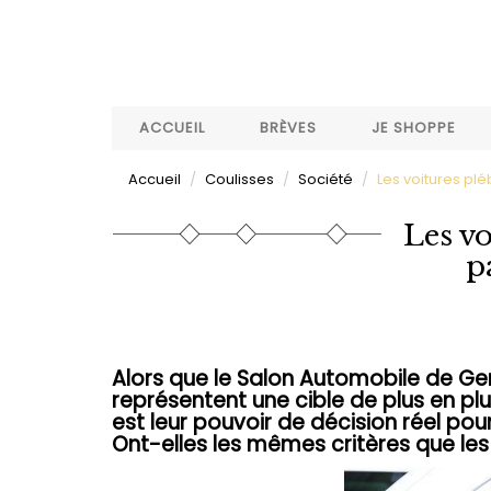
Aller
au
contenu
principal
ACCUEIL
BRÈVES
JE SHOPPE
Accueil
Coulisses
Société
Les voitures pl
Les vo
p
Alors que le Salon Automobile de Gen
représentent une cible de plus en pl
est leur pouvoir de décision réel pour
Ont-elles les mêmes critères que l