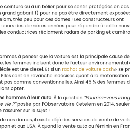
une ceinture ou à un bélier pour se sentir protégées en cas
un grand gabarit !) pour ne pas être directement exposée
elam, très peu pour ces dames ! Les constructeurs ont
u cours des dernières années pour répondre à cette nouv
 les conductrices réclament radars de parking et caméra
hommes à penser que la voiture est la principale cause de
ème, les femmes incluent donc le facteur environnemental
déale est une diesel. Et si un
rachat de voiture cash
(le
se pr
ut. Elles sont en revanche indécises quant à la motorisation
lien
rent pas comme conventionnelles. Ainsi 45 % des femmes d
est
ions opter.
extern
 les hommes à leur auto
. À la question
“Pourriez-vous imag
 vie ?”
posée par l’Observatoire Cetelem en 2014, seul
rassurer sur le sujet !
 ces dames, il existe déjà des services de vente de voit
on et aux USA. À quand la vente auto au féminin en Franc