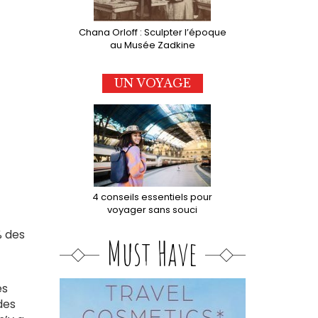
Chana Orloff : Sculpter l’époque
au Musée Zadkine
UN VOYAGE
4 conseils essentiels pour
voyager sans souci
% des
Must Have
es
des