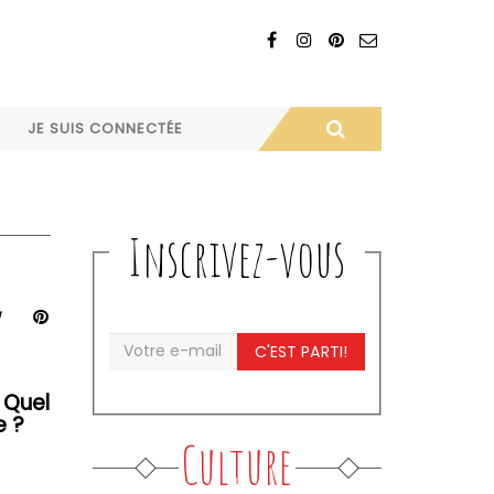
JE SUIS CONNECTÉE
Inscrivez-vous
C'EST PARTI!
 Quel
e ?
Culture