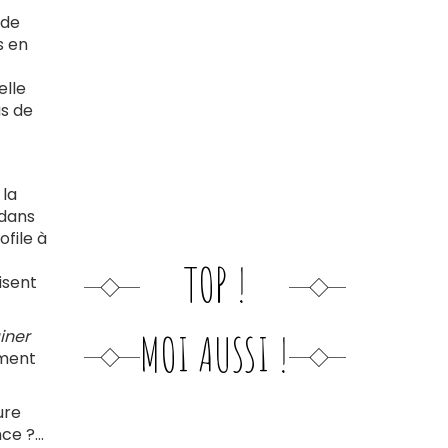
 de
s en
elle
s de
 la
 dans
ofile à
TOP !
isent
e)
iner
MOI AUSSI !
ement
ure
e ?...