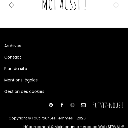
MOI AUSSI !
Archives
Contact
Plan du site
Mentions légales
Gestion des cookies
Suivez-nous !
Copyright © Tout Pour Les Femmes - 2026
Hébergement & Maintenance - Agence Web SERVAL
(le