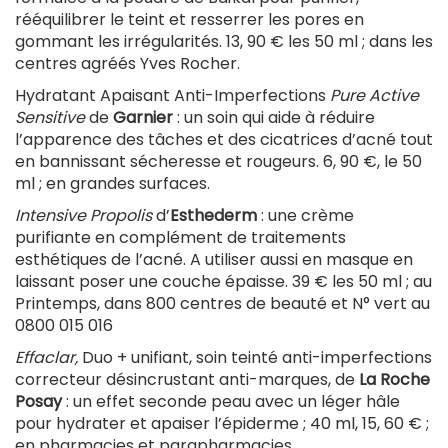
rééquilibrer le teint et resserrer les pores en
gommant les irrégularités. 13, 90 € les 50 ml ; dans les
centres agréés Yves Rocher.
Hydratant Apaisant Anti-Imperfections
Pure Active
Sensitive
de
Garnier
: un soin qui aide à réduire
l’apparence des tâches et des cicatrices d’acné tout
en bannissant sécheresse et rougeurs. 6, 90 €, le 50
ml ; en grandes surfaces.
Intensive Propolis
d’
Esthederm
: une crème
purifiante en complément de traitements
esthétiques de l’acné. A utiliser aussi en masque en
laissant poser une couche épaisse. 39 € les 50 ml ; au
Printemps, dans 800 centres de beauté et N° vert au
0800 015 016
Effaclar,
Duo + unifiant, soin teinté anti-imperfections
correcteur désincrustant anti-marques, de
La Roche
Posay
: un effet seconde peau avec un léger hâle
pour hydrater et apaiser l’épiderme ; 40 ml, 15, 60 € ;
en pharmacies et parapharmacies.