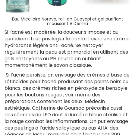
Eau Micellaire Noreva, roll-on Guayapi et gel purifiant
moussant A Derma
Si l’acné est modérée, la douceur s’impose et au
quotidien il faut privilégier le confort avec une crème
hydratante légère anti-acné. Se nettoyer
régulièrement la peau est primordial en utilisant des
gels nettoyants au PH neutre en oubliant
momentanément le savon classique.
Si l’acné persiste, on envisage des crèmes à base de
rétinoïdes pour l’acné produisant des points noirs ou
blancs, des crèmes riches en péroxyde de benzoyle
pour les boutons rouges ; voir même des
préparations contenant les deux. Médecin
esthétique, Catherine de Goursac préconise aussi
des séances de LED dont la lumière bleue stérilise et
la rouge combat les inflammations. On put envisage
des peelings à l’acide salicylique au aux AHA, des
séances de laser ; mais leur coût (autour des 300,