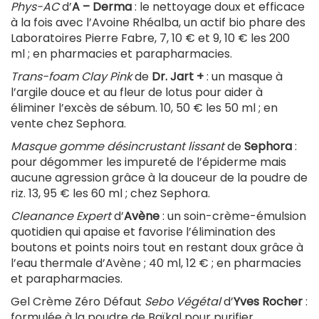
Phys-AC
d’
A – Derma
: le nettoyage doux et efficace
à la fois avec l’Avoine Rhéalba, un actif bio phare des
Laboratoires Pierre Fabre, 7, 10 € et 9, 10 € les 200
ml ; en pharmacies et parapharmacies.
Trans-foam Clay Pink
de
Dr. Jart +
: un masque à
l’argile douce et au fleur de lotus pour aider à
éliminer l’excès de sébum. 10, 50 € les 50 ml ; en
vente chez Sephora.
Masque gomme désincrustant lissant
de
Sephora
:
pour dégommer les impureté de l’épiderme mais
aucune agression grâce à la douceur de la poudre de
riz. 13, 95 € les 60 ml ; chez Sephora.
Cleanance Expert
d’
Avène
: un soin-crème-émulsion
quotidien qui apaise et favorise l’élimination des
boutons et points noirs tout en restant doux grâce à
l’eau thermale d’Avène ; 40 ml, 12 € ; en pharmacies
et parapharmacies.
Gel Crème Zéro Défaut
Sebo Végétal
d’
Yves Rocher
:
formulée à la poudre de Baïkal pour purifier,