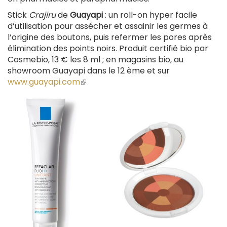
Stick
Crajiru
de
Guayapi
: un roll-on hyper facile
d’utilisation pour assécher et assainir les germes à
l’origine des boutons, puis refermer les pores après
élimination des points noirs. Produit certifié bio par
Cosmebio, 13 € les 8 ml ; en magasins bio, au
showroom Guayapi dans le 12 ème et sur
www.guayapi.com
(le
lien
est
externe)