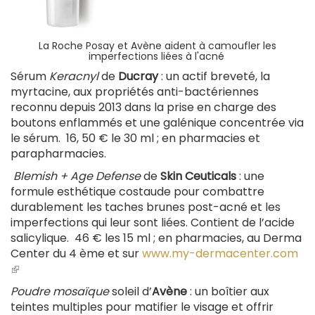
La Roche Posay et Avène aident à camoufler les
imperfections liées à l'acné
Sérum
Keracnyl
de
Ducray
: un actif breveté, la
myrtacine, aux propriétés anti-bactériennes
reconnu depuis 2013 dans la prise en charge des
boutons enflammés et une galénique concentrée via
le sérum. 16, 50 € le 30 ml ; en pharmacies et
parapharmacies.
Blemish + Age Defense
de
Skin Ceuticals
: une
formule esthétique costaude pour combattre
durablement les taches brunes post-acné et les
imperfections qui leur sont liées. Contient de l’acide
salicylique. 46 € les 15 ml ; en pharmacies, au Derma
Center du 4 ème et sur
www.my-dermacenter.com
(le
lien
Poudre mosaïque
soleil d’
Avène
: un boîtier aux
est
teintes multiples pour matifier le visage et offrir