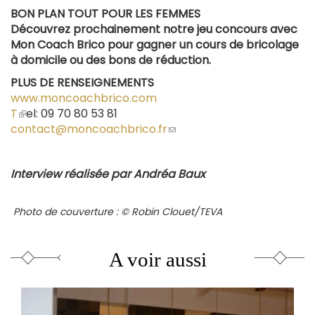
BON PLAN TOUT POUR LES FEMMES
Découvrez prochainement notre jeu concours avec
Mon Coach Brico pour gagner un cours de bricolage
à domicile ou des bons de réduction.
PLUS DE RENSEIGNEMENTS
www.moncoachbrico.com
T
(le
el: 09 70 80 53 81
contact@moncoachbrico.fr
lien
(le
est
lien
externe)
envoie
Interview réalisée par Andréa Baux
un
courriel)
Photo de couverture : © Robin Clouet/TEVA
A voir aussi