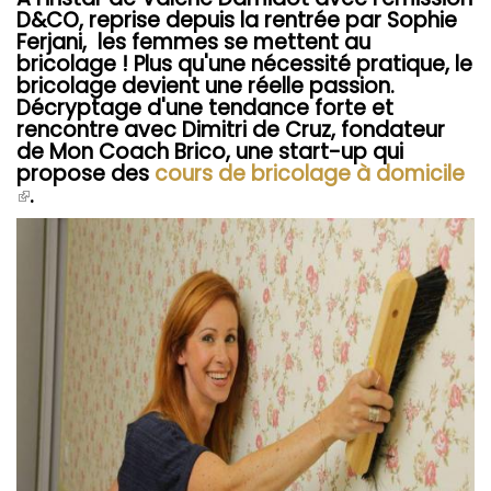
D&CO, reprise depuis la rentrée par Sophie
Ferjani, les femmes se mettent au
bricolage ! Plus qu'une nécessité pratique, le
bricolage devient une réelle passion.
Décryptage d'une tendance forte et
rencontre avec Dimitri de Cruz, fondateur
de Mon Coach Brico, une start-up qui
propose des
cours de bricolage à domicile
(le
.
lien
est
externe)