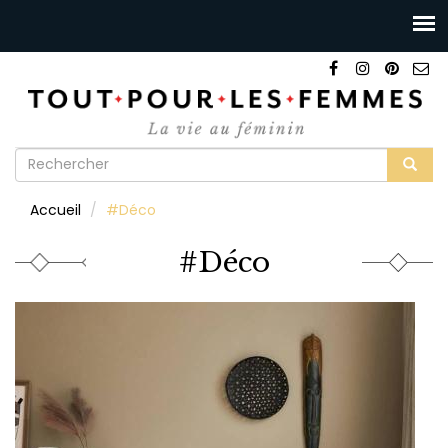
Formulaire
de
Rechercher
Accueil
#Déco
recherche
#Déco