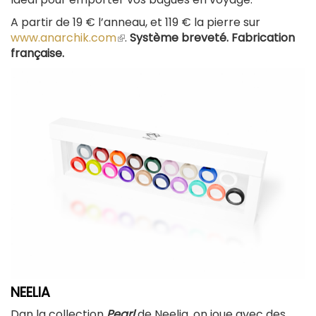
A partir de 19 € l’anneau, et 119 € la pierre sur
www.anarchik.com
(le
.
Système breveté. Fabrication
française.
lien
est
externe)
NEELIA
Dan la collection
Pearl
de Neelia, on joue avec des