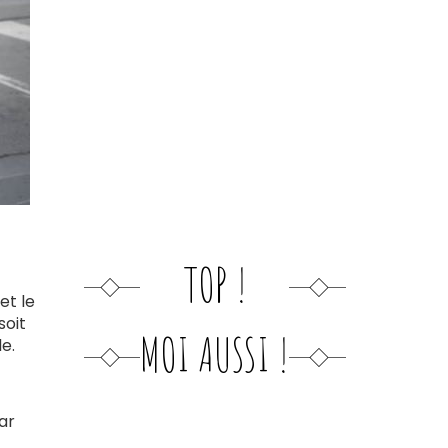
TOP !
et le
soit
MOI AUSSI !
e.
ar