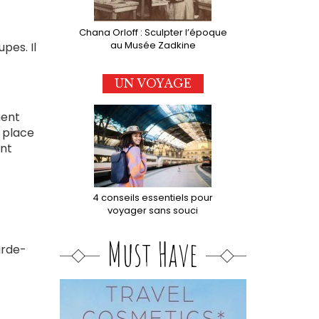
Chana Orloff : Sculpter l’époque
au Musée Zadkine
pes. Il
UN VOYAGE
ment
 place
ent
4 conseils essentiels pour
voyager sans souci
Must Have
arde-