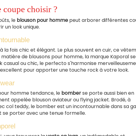
 coupe choisir ?
oûts, le
blouson pour homme
peut arborer différentes cou
ir un look unique.
ontournable
 la fois chic et élégant. Le plus souvent en cuir, ce vête
n matière de blousons pour homme, la marque Kaporal se
k casual ou chic, le perfecto s'harmonise merveilleusem
ssi excellent pour apporter une touche rock à votre look.
twear
n pour homme tendance, le
bomber
se porte aussi bien en
ent appelée blouson aviateur ou flying jacket. Brodé, à
vec col teddy, le bomber est un incontournable dans sa g
ut se porter avec une tenue formelle.
mporel