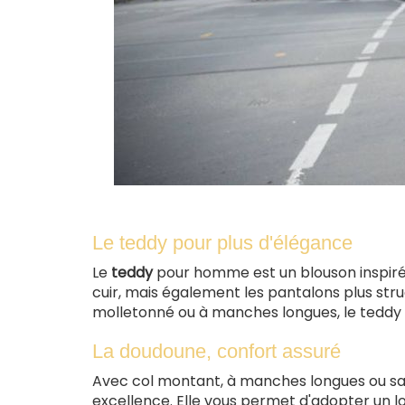
Le teddy pour plus d'élégance
Le
teddy
pour homme est un blouson inspiré d
cuir, mais également les pantalons plus struct
molletonné ou à manches longues, le teddy e
La doudoune, confort assuré
Avec col montant, à manches longues ou s
excellence. Elle vous permet d'adopter un l