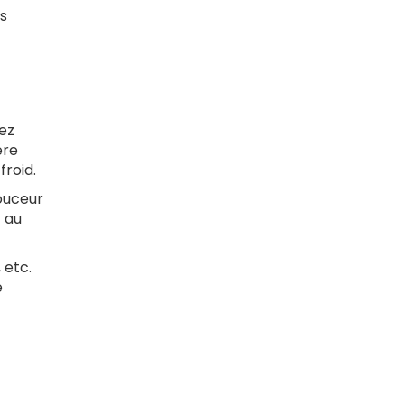
ns
ez
ère
froid.
ouceur
t au
 etc.
e