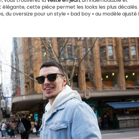
(le
, vous trouverez la
veste en jean
, un indémodable et
 élégante, cette pièce permet les looks les plus décalés.
lien
s, du oversize pour un style « bad boy » au modèle ajusté
est
externe)