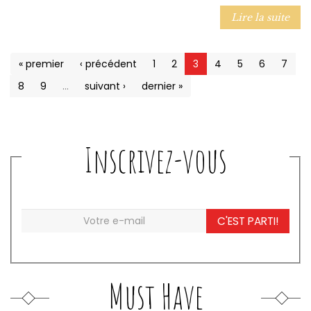
Lire la suite
« premier
‹ précédent
1
2
3
4
5
6
7
8
9
…
suivant ›
dernier »
Inscrivez-vous
C'EST PARTI!
Must Have