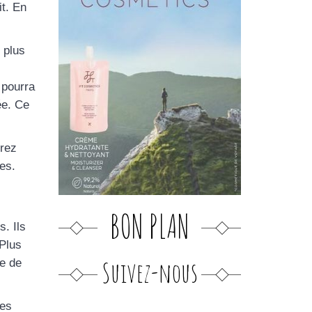
it. En
 plus
 pourra
ée. Ce
rrez
es.
BON PLAN
. Ils
 Plus
Suivez-nous
re de
les