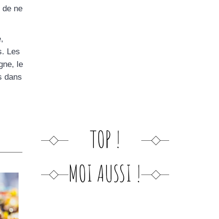
t de ne
,
s. Les
gne, le
s dans
TOP !
MOI AUSSI !