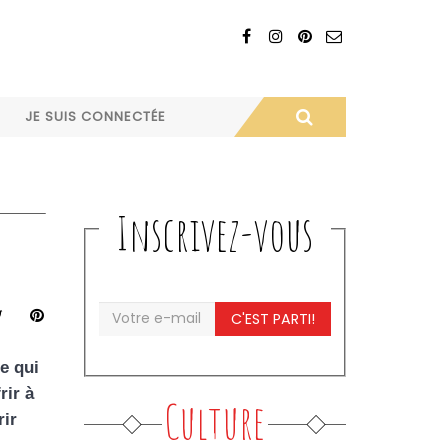
JE SUIS CONNECTÉE
Inscrivez-vous
C'EST PARTI!
e qui
rir à
Culture
rir