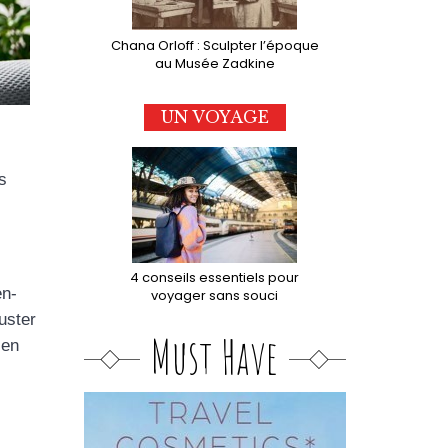
Chana Orloff : Sculpter l’époque
au Musée Zadkine
UN VOYAGE
s
4 conseils essentiels pour
en-
voyager sans souci
uster
Must Have
ien