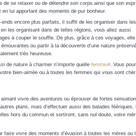
re de se relaxer ou de détendre son corps ainsi que son espr
out en lui apportant des moments de pur bonheur.
ends encore plus parfaits, il suffit de les organiser dans les
 en les organisant dans de telles régions, vous allez aussi
ges à couper le souffle. De plus, grâce à ces voyages, elle
res émouvantes ou partir à la découverte d’une nature préserv
également très heureuse.
(le
ssi de nature à charmer n’importe quelle
femme
. Vous pou
lien
 à votre bien-aimée ou à toutes les femmes qui vous sont chèr
est
externe)
aimant vivre des aventures ou éprouver de fortes sensations
utres plans, mais d’effectuer aussi des balades féériques.
elles hors du commun et sortiront, sans nul doute, votre mè
ur faire vivre des moments d’évasion à toutes les mères ou 