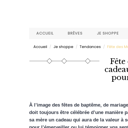
Aller
au
contenu
principal
ACCUEIL
BRÈVES
JE SHOPPE
Accueil
Je shoppe
Tendances
Fête des Mè
Fête
cadeau
pour
À l’image des fêtes de baptême, de mariage 
doit toujours être célébrée d’une manière par
sa mère un cadeau qui aura de la valeur à s
pour l’émerveiller ou lui témoigner vos sen