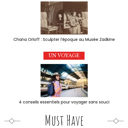
Chana Orloff : Sculpter l’époque au Musée Zadkine
UN VOYAGE
4 conseils essentiels pour voyager sans souci
Must Have